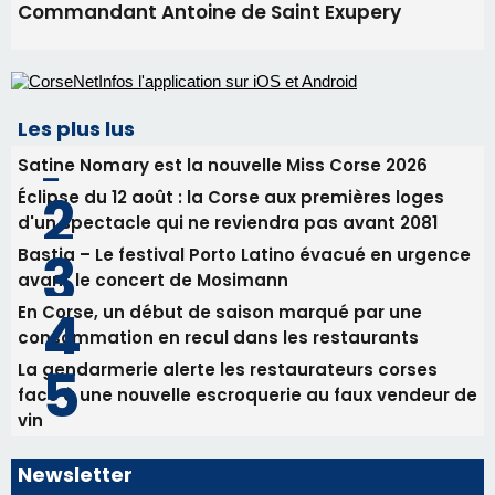
procession le 14 août
31/07/2026 08:24
Tennis - Début ce week-end du tournoi du
RCPV
31/07/2026 08:22
82ème anniversaire de la disparition du
Commandant Antoine de Saint Exupery
Les plus lus
Satine Nomary est la nouvelle Miss Corse 2026
Éclipse du 12 août : la Corse aux premières loges
d'un spectacle qui ne reviendra pas avant 2081
Bastia – Le festival Porto Latino évacué en urgence
avant le concert de Mosimann