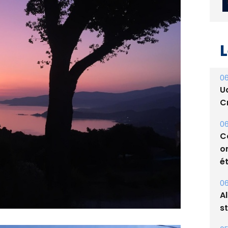
L
06
U
Cr
06
C
o
ét
06
A