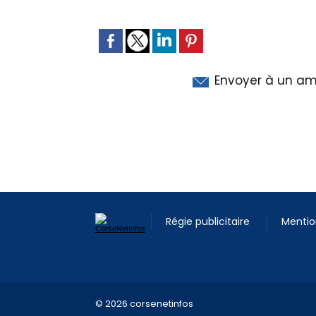
Envoyer à un am
Régie publicitaire
Mentio
© 2026 corsenetinfos