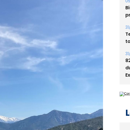
s
05
Bi
p
31
T
t
31
8
d
E
L