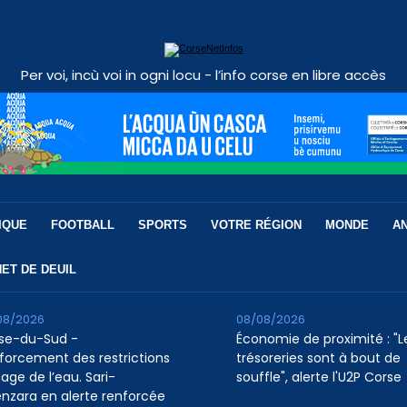
Per voi, incù voi in ogni locu - l’info corse en libre accès
IQUE
FOOTBALL
SPORTS
VOTRE RÉGION
MONDE
A
ET DE DEUIL
08/2026
08/08/2026
se-du-Sud -
Économie de proximité : "L
forcement des restrictions
trésoreries sont à bout de
age de l’eau. Sari-
souffle", alerte l'U2P Corse
enzara en alerte renforcée