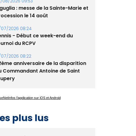
tade de San Benedetto
/08/2026 09:53
guglia : messe de la Sainte-Marie et
rocession le 14 août
/07/2026 08:24
ennis - Début ce week-end du
ournoi du RCPV
/07/2026 08:22
2ème anniversaire de la disparition
u Commandant Antoine de Saint
xupery
es plus lus