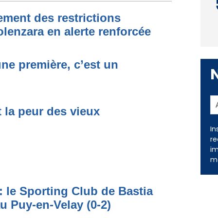
ment des restrictions
olenzara en alerte renforcée
une première, c’est un
t la peur des vieux
In
re
im
me
: le Sporting Club de Bastia
au Puy-en-Velay (0-2)