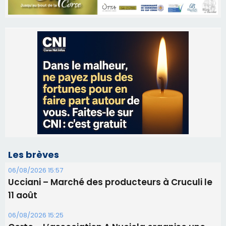
Les brèves
06/08/2026 15:57
Ucciani – Marché des producteurs à Cruculi le
11 août
06/08/2026 15:25
Corte – L’association A Nuciola organise une
projection sous les étoiles
06/08/2026 15:04
Alata - Soirée Tango Argentin au stade de San
Benedetto
05/08/2026 09:53
Biguglia : messe de la Sainte-Marie et