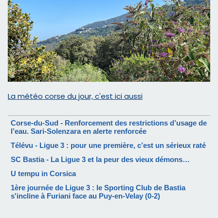
La météo corse du jour, c'est ici aussi
Corse-du-Sud - Renforcement des restrictions d’usage de
l’eau. Sari-Solenzara en alerte renforcée
Télévu - Ligue 3 : pour une première, c’est un sérieux raté
SC Bastia - La Ligue 3 et la peur des vieux démons…
U tempu in Corsica
1ère journée de Ligue 3 : le Sporting Club de Bastia
s'incline à Furiani face au Puy-en-Velay (0-2)