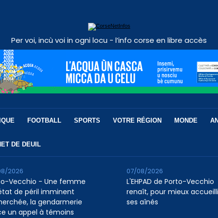
Per voi, incù voi in ogni locu - l’info corse en libre accès
IQUE
FOOTBALL
SPORTS
VOTRE RÉGION
MONDE
A
ET DE DEUIL
08/2026
07/08/2026
to-Vecchio - Une femme
L'EHPAD de Porto-Vecchio
état de péril imminent
renaît, pour mieux accueilli
herchée, la gendarmerie
ses aînés
ce un appel à témoins