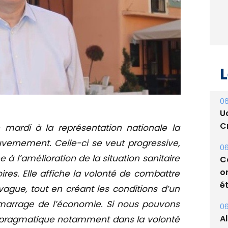
L
06
U
Cr
 mardi à la représentation nationale la
ernement. Celle-ci se veut progressive,
06
à l’amélioration de la situation sanitaire
C
o
oires. Elle affiche la volonté de combattre
ét
ague, tout en créant les conditions d’un
émarrage de l’économie. Si nous pouvons
06
A
e pragmatique notamment dans la volonté