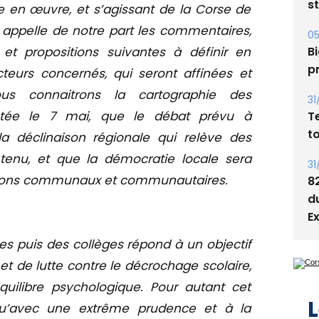
s
e en œuvre, et s’agissant de la Corse de
l appelle de notre part les commentaires,
05
Bi
et propositions suivantes à définir en
p
cteurs concernés, qui seront affinées et
 connaitrons la cartographie des
31
rêtée le 7 mai, que le débat prévu à
T
t
a déclinaison régionale qui relève des
enu, et que la démocratie locale sera
31
helons communaux et communautaires.
8
d
E
es puis des collèges répond à un objectif
et de lutte contre le décrochage scolaire,
quilibre psychologique. Pour autant cet
L
qu’avec une extrême prudence et à la