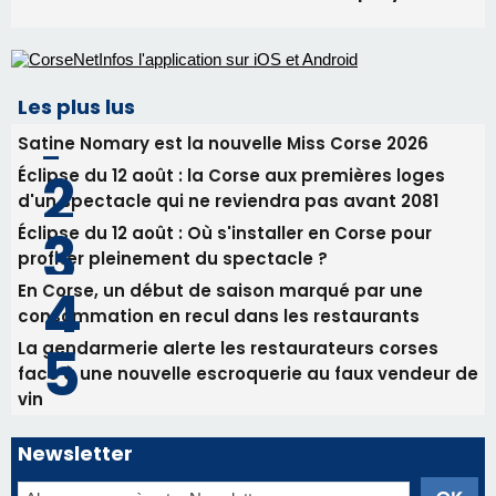
Biguglia : messe de la Sainte-Marie et
procession le 14 août
31/07/2026 08:24
Tennis - Début ce week-end du tournoi du
RCPV
31/07/2026 08:22
82ème anniversaire de la disparition du
Commandant Antoine de Saint Exupery
Les plus lus
Satine Nomary est la nouvelle Miss Corse 2026
Éclipse du 12 août : la Corse aux premières loges
d'un spectacle qui ne reviendra pas avant 2081
Éclipse du 12 août : Où s'installer en Corse pour