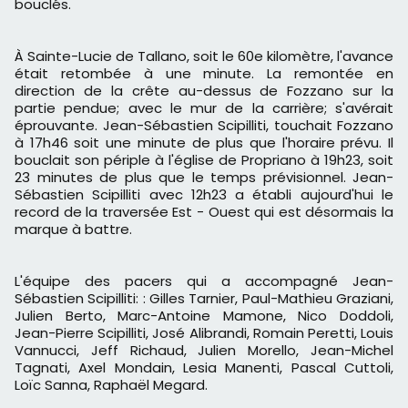
bouclés.
À Sainte-Lucie de Tallano, soit le 60e kilomètre, l'avance
était retombée à une minute. La remontée en
direction de la crête au-dessus de Fozzano sur la
partie pendue; avec le mur de la carrière; s'avérait
éprouvante. Jean-Sébastien Scipilliti, touchait Fozzano
à 17h46 soit une minute de plus que l'horaire prévu. Il
bouclait son périple à l'église de Propriano à 19h23, soit
23 minutes de plus que le temps prévisionnel. Jean-
Sébastien Scipilliti avec 12h23 a établi aujourd'hui le
record de la traversée Est - Ouest qui est désormais la
marque à battre.
L'équipe des pacers qui a accompagné Jean-
Sébastien Scipilliti: : Gilles Tarnier, Paul-Mathieu Graziani,
Julien Berto, Marc-Antoine Mamone, Nico Doddoli,
Jean-Pierre Scipilliti, José Alibrandi, Romain Peretti, Louis
Vannucci, Jeff Richaud, Julien Morello, Jean-Michel
Tagnati, Axel Mondain, Lesia Manenti, Pascal Cuttoli,
Loïc Sanna, Raphaël Megard.