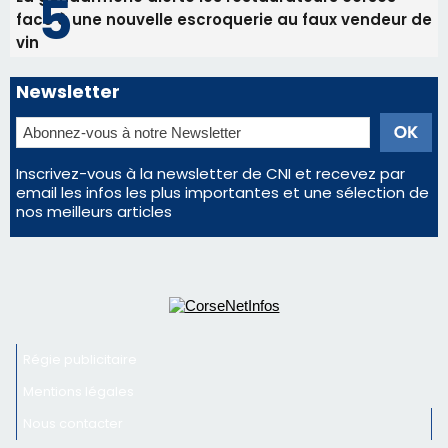
Éclipse du 12 août : la Corse aux premières loges
d'un spectacle qui ne reviendra pas avant 2081
Éclipse du 12 août : Où s'installer en Corse pour
profiter pleinement du spectacle ?
En Corse, un début de saison marqué par une
consommation en recul dans les restaurants
La gendarmerie alerte les restaurateurs corses
face à une nouvelle escroquerie au faux vendeur de
vin
Newsletter
Inscrivez-vous à la newsletter de CNI et recevez par
email les infos les plus importantes et une sélection de
nos meilleurs articles