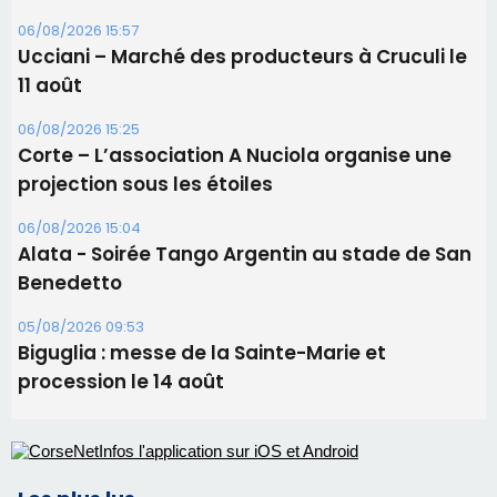
06/08/2026 15:04
Alata - Soirée Tango Argentin au stade de San
Benedetto
05/08/2026 09:53
Biguglia : messe de la Sainte-Marie et
procession le 14 août
Les plus lus
Satine Nomary est la nouvelle Miss Corse 2026
Éclipse du 12 août : Où s'installer en Corse pour
profiter pleinement du spectacle ?
Éclipse du 12 août : la Corse aux premières loges
d'un spectacle qui ne reviendra pas avant 2081
En Corse, un début de saison marqué par une