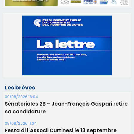
Les brèves
09/08/2026 16:04
Sénatoriales 2B – Jean-François Gaspari retire
sa candidature
09/08/2026 11:04
Festa di l’Associi Curtinesi le 13 septembre
06/08/2026 15:57
Ucciani – Marché des producteurs à Cruculi le
11 août
06/08/2026 15:25
Corte – L’association A Nuciola organise une
projection sous les étoiles