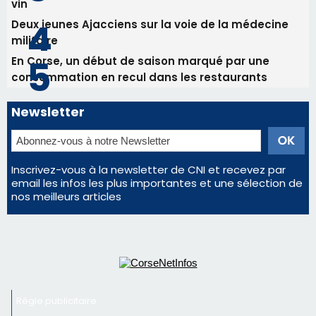
Les plus lus
Satine Nomary est la nouvelle Miss Corse 2026
Éclipse du 12 août : la Corse aux premières loges
d'un spectacle qui ne reviendra pas avant 2081
La gendarmerie alerte les restaurateurs corses
face à une nouvelle escroquerie au faux vendeur de
vin
Deux jeunes Ajacciens sur la voie de la médecine
militaire
En Corse, un début de saison marqué par une
consommation en recul dans les restaurants
Newsletter
Inscrivez-vous à la newsletter de CNI et recevez par
email les infos les plus importantes et une sélection de