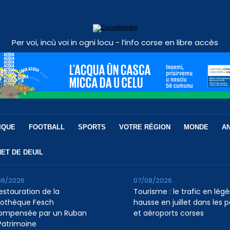
Per voi, incù voi in ogni locu - l’info corse en libre accès
IQUE
FOOTBALL
SPORTS
VOTRE RÉGION
MONDE
A
ET DE DEUIL
08/2026
07/08/2026
restauration de la
Tourisme : le trafic en légè
liothèque Fesch
hausse en juillet dans les p
ompensée par un Ruban
et aéroports corses
Patrimoine