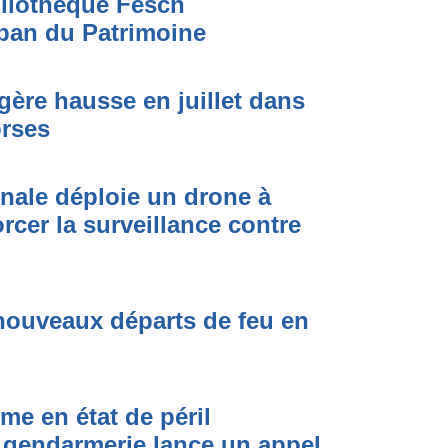
bliothèque Fesch
ban du Patrimoine
égère hausse en juillet dans
orses
onale déploie un drone à
rcer la surveillance contre
nouveaux départs de feu en
me en état de péril
 gendarmerie lance un appel