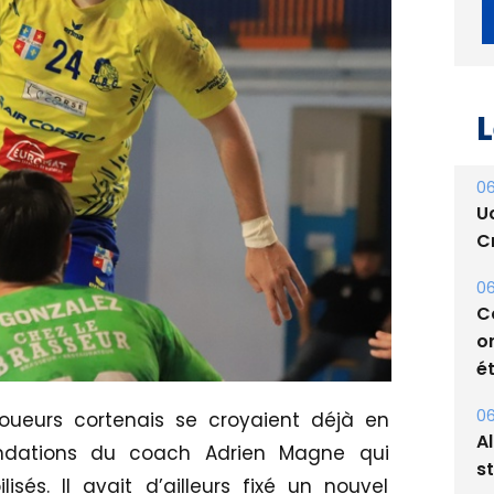
L
06
U
Cr
06
C
o
ét
06
joueurs cortenais se croyaient déjà en
A
ndations du coach Adrien Magne qui
s
sés. Il avait d’ailleurs fixé un nouvel