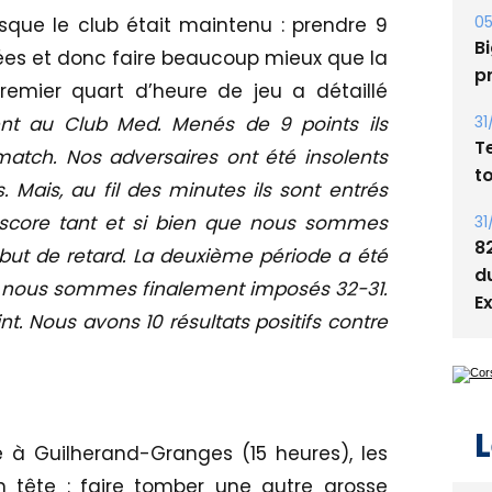
05
que le club était maintenu : prendre 9
Bi
rnées et donc faire beaucoup mieux que la
p
remier quart d’heure de jeu a détaillé
31
ent au Club Med. Menés de 9 points ils
T
atch. Nos adversaires ont été insolents
t
s. Mais, au fil des minutes ils sont entrés
 score tant et si bien que nous sommes
31
8
 but de retard. La deuxième période a été
d
t nous sommes finalement imposés 32-31.
E
int. Nous avons 10 résultats positifs contre
L
 à Guilherand-Granges (15 heures), les
n tête : faire tomber une autre grosse