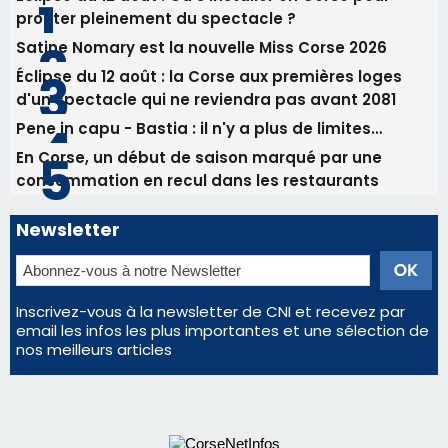
Benedetto
05/08/2026 09:53
Biguglia : messe de la Sainte-Marie et
procession le 14 août
Les plus lus
Éclipse du 12 août : Où s'installer en Corse pour
profiter pleinement du spectacle ?
Satine Nomary est la nouvelle Miss Corse 2026
Éclipse du 12 août : la Corse aux premières loges
d'un spectacle qui ne reviendra pas avant 2081
Pene in capu - Bastia : il n'y a plus de limites…
En Corse, un début de saison marqué par une
consommation en recul dans les restaurants