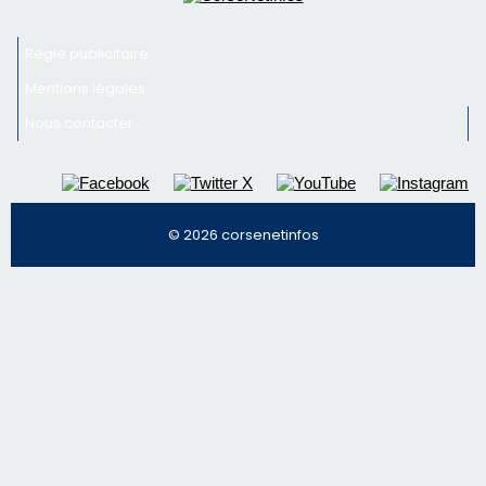
Newsletter
Inscrivez-vous à la newsletter de CNI et recevez par
email les infos les plus importantes et une sélection de
nos meilleurs articles
Régie publicitaire
Mentions légales
Nous contacter