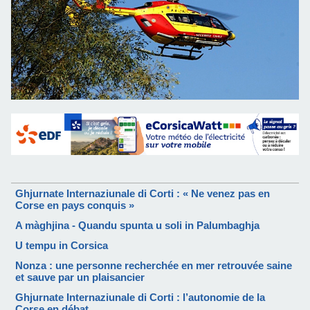
Ghjurnate Internaziunale di Corti : « Ne venez pas en
Corse en pays conquis »
A màghjina - Quandu spunta u soli in Palumbaghja
U tempu in Corsica
Nonza : une personne recherchée en mer retrouvée saine
et sauve par un plaisancier
Ghjurnate Internaziunale di Corti : l’autonomie de la
Corse en débat