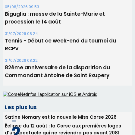
Commandant Antoine de Saint Exupery
Les plus lus
Satine Nomary est la nouvelle Miss Corse 2026
Éclipse du 12 août : la Corse aux premières loges
d'un spectacle qui ne reviendra pas avant 2081
Bastia – Le festival Porto Latino évacué en urgence
avant le concert de Mosimann
En Corse, un début de saison marqué par une
consommation en recul dans les restaurants
La gendarmerie alerte les restaurateurs corses
face à une nouvelle escroquerie au faux vendeur de
vin
Newsletter