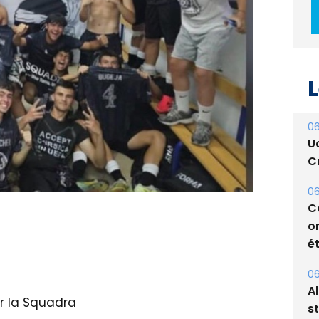
L
06
U
Cr
06
C
o
ét
06
A
ur la Squadra
s