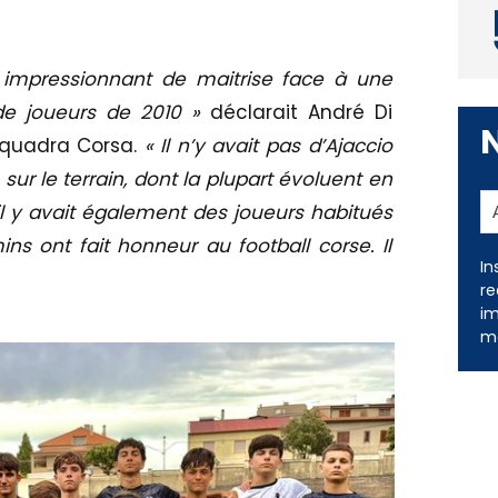
é impressionnant de maitrise face à une
de joueurs de 2010 »
déclarait André Di
 Squadra Corsa.
« Il n’y avait pas d’Ajaccio
ur le terrain, dont la plupart évoluent en
 y avait également des joueurs habitués
s ont fait honneur au football corse. Il
In
re
im
me