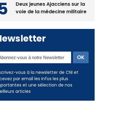
Deux jeunes Ajacciens sur la
voie de la médecine militaire
Newsletter
scrivez-vous à la newsletter de CNI et
cevez par email les infos les plus
portantes et une sélection de nos
illeurs articles