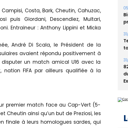
05
i, Campisi, Costa, Bark, Cheutin, Cahuzac,
Bi
iosi puis Giordani, Descendiez, Multari,
p
oni. Entraineur : Anthony Lippini et Micka
31
T
e, André Di Scala, le Président de la
t
nsulaires avaient répondu positivement à
31
 y disputer un match amical U16 avec la
8
ation FIFA par ailleurs qualifiée à la
d
E
eur premier match face au Cap-Vert (5-
t Cheutin ainsi qu’un but de Preziosi, les
L
en finale à leurs homologues sardes, qui