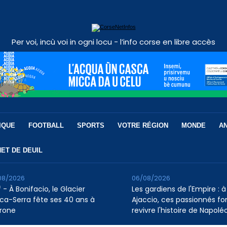
Per voi, incù voi in ogni locu - l’info corse en libre accès
IQUE
FOOTBALL
SPORTS
VOTRE RÉGION
MONDE
A
ET DE DEUIL
08/2026
06/08/2026
 - À Bonifacio, le Glacier
Les gardiens de l'Empire : à
ca-Serra fête ses 40 ans à
Ajaccio, ces passionnés fo
rone
revivre l'histoire de Napolé