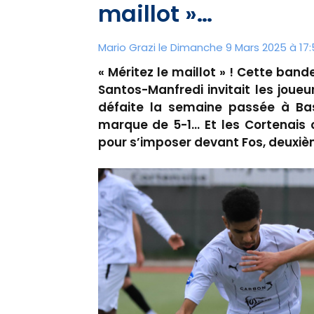
maillot »…
Mario Grazi le Dimanche 9 Mars 2025 à 17:
« Méritez le maillot » ! Cette ban
Santos-Manfredi invitait les joueu
défaite la semaine passée à Bas
marque de 5-1… Et les Cortenais 
pour s’imposer devant Fos, deuxièm