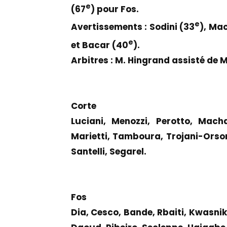
e
(67
) pour Fos.
e
Avertissements : Sodini (33
), Ma
e
et Bacar (40
).
Arbitres : M. Hingrand assisté de 
Corte
Luciani, Menozzi, Perotto, Mach
Marietti, Tamboura, Trojani-Orson
Santelli, Segarel.
Fos
Dia, Cesco, Bande, Rbaiti, Kwasni