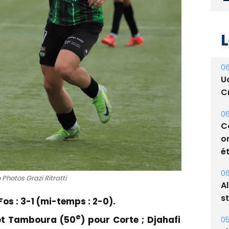
L
06
U
Cr
06
C
o
ét
06
 Photos Grazi Ritratti
A
s
os : 3-1 (mi-temps : 2-0).
e
et Tamboura (50
) pour Corte ; Djahafi
05