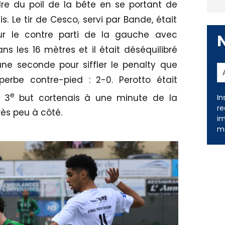
re du poil de la bête en se portant de
. Le tir de Cesco, servi par Bande, était
ur le contre parti de la gauche avec
ns les 16 mètres et il était déséquilibré
s une seconde pour siffler le penalty que
erbe contre-pied : 2-0. Perotto était
e
e 3
but cortenais à une minute de la
In
re
rès peu à côté.
im
me