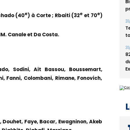
Bi
p
e
e
e
chado (40
) à Corte ; Rbaiti (32
et 70
)
31
T
MM. Canale et Da Costa.
t
31
8
d
E
ado, Sodini, Ait Bassou, Boussemart,
i, Fanni, Colombani, Rimane, Fonovich,
L
k, Douhet, Faye, Bacar, Ewagninon, Akeb