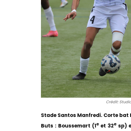
Crédit: Studio
Stade Santos Manfredi. Corte bat F
e
e
Buts : Boussemart (1
et 32
sp) 