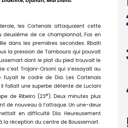
 Diakhite, Djahafi, Marziano.
erole, les Cortenais attaquaient cette
au deuxième de ce championnat, Fos en
faille dans les premières secondes. Rbaiti
ous la pression de Tamboura qui pouvait
ussemart dont le plat du pied trouvait le
ulée c’est Trojani-Orsoni qui s’essayait au
e fuyait le cadre de Dia. Les Cortenais
l fallait une superbe détente de Luciani
e
ppe de Ribeiro (23
). Deux minutes plus
nt de nouveau à l’attaque. Un une-deux
ttait en difficulté Dia. Heureusement
 à la réception du centre de Boussemart.