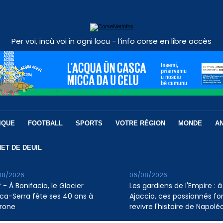
Per voi, incù voi in ogni locu - l’info corse en libre accès
IQUE
FOOTBALL
SPORTS
VOTRE RÉGION
MONDE
A
ET DE DEUIL
08/2026
06/08/2026
 - À Bonifacio, le Glacier
Les gardiens de l'Empire : à
ca-Serra fête ses 40 ans à
Ajaccio, ces passionnés fo
rone
revivre l'histoire de Napolé