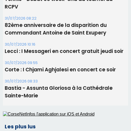
30/07/2026 09:55
Corte : I Chjami Aghjalesi en concert ce soir
30/07/2026 08:33
Bastia - Assunta Gloriosa à la Cathédrale
Sainte-Marie
Les plus lus
Satine Nomary est la nouvelle Miss Corse 2026
Éclipse du 12 août : la Corse aux premières loges
d'un spectacle qui ne reviendra pas avant 2081
La gendarmerie alerte les restaurateurs corses
face à une nouvelle escroquerie au faux vendeur de
vin
En Corse, un début de saison marqué par une