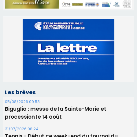
Les brèves
05/08/2026 09:53
Biguglia : messe de la Sainte-Marie et
procession le 14 août
31/07/2026 08:24
Tennis - Début ce week-end du tournoi du
RCPV
31/07/2026 08:22
82ème anniversaire de la disparition du
Commandant Antoine de Saint Exupery
30/07/2026 10:16
Lecci : I Messageri en concert gratuit jeudi soir