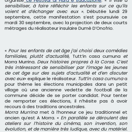
organise
ce Festival di Fiura è Educazione
. «
Il vise à
sensibiliser, à faire réfléchir les enfants sur ce qu’ils
voient et d’échanger avec eux ».
Débutée lundi 29
septembre, cette manifestation s’est poursuivie ce
mardi 30 septembre, avec la projection de deux courts
métrages du réalisateur insulaire Dumè D’Onofrio.
«
Pour les enfants de cet âge j’ai choisi deux comédies
familiales, plutôt d’actualité,
Tutt’in casa cumuna
et
Morra Murrina
. Deux histoires propres à la Corse
.
C’est
très intéressant de sensibiliser par l’image les jeunes
de cet âge sur des sujets d’actualité et d’en discuter
avec eux
» explique le réalisateur.
Tutt’in casa cumuna
a
pour thème les élections municipales dans un petit
village où une ancienne vedette de football de la
commune décide de se porter candidat. Pour tenter
de remporter ces élections, il n’hésite pas à avoir
recours à des traditions ancestrales.
Morra Murrina
met à l’honneur ce jeu traditionnel et
ancien qu’est A Morra. «
En parallèle se déroulent des
ateliers sur l’histoire du cinéma, son invention, son
évolution, et de manière très ludique, avec du matériel.