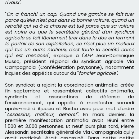
rivaux".
"
On a franchi un cap. Quand une gamine se fait tuer
parce qu'elle n'est pas dans la bonne voiture, quand un
retraité qui va à la chasse est tué parce que sa voiture
est noire ou que le secrétaire général d'un syndicat
agricole se fait lâchement tirer dans le dos en fermant
le portail de son exploitation, ce n'est plus un mafieux
qui tue un autre mafieux, c'est toute la société corse
qui est menacée
", explique à l'
AFP
Jean-Dominique
Musso, président régional du syndicat agricole Via
Campagnola (Confédération paysanne), notamment
inquiet des appétits autour du "
foncier agricole".
Son syndicat a rejoint la coordination antimafia, créée
fin septembre et rassemblant collectifs antimafia,
syndicats et associations de défense de
l'environnement, qui appelle à manifester samedi
après-midi à Ajaccio et Bastia avec pour mot d'ordre
"
Assassins, mafieux, dehors!".
En mars dernier, la
première manifestation antimafia avait réuni entre
1.500 et 3.000 personnes. Et neuf jours plus tard, Pierre
Alessandri, secrétaire général de Via Campagnola qui y
avait participé, était assassiné. Dans cette petite