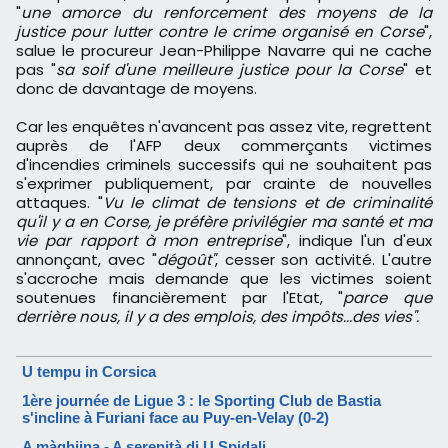
"
une amorce du renforcement des moyens de la
justice pour lutter contre le crime organisé en Corse
",
salue le procureur Jean-Philippe Navarre qui ne cache
pas "
sa soif d'une meilleure justice pour la Corse
" et
donc de davantage de moyens.
Car les enquêtes n'avancent pas assez vite, regrettent
auprès de l'AFP deux commerçants victimes
d'incendies criminels successifs qui ne souhaitent pas
s'exprimer publiquement, par crainte de nouvelles
attaques. "
Vu le climat de tensions et de criminalité
qu'il y a en Corse, je préfère privilégier ma santé et ma
vie par rapport à mon entreprise
", indique l'un d'eux
annonçant, avec "
dégoût"
, cesser son activité. L'autre
s'accroche mais demande que les victimes soient
soutenues financièrement par l'Etat, "
parce que
derrière nous, il y a des emplois, des impôts...des vies".
U tempu in Corsica
1ère journée de Ligue 3 : le Sporting Club de Bastia
s'incline à Furiani face au Puy-en-Velay (0-2)
A màghjina - A serenità di U Spidali