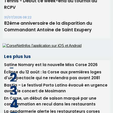
Satine Nomary est la nouvelle Miss Corse 2026
Éclipse du 12 août : la Corse aux premières loges
d'un spectacle qui ne reviendra pas avant 2081
Bastia – Le festival Porto Latino évacué en urgence
avant le concert de Mosimann
En Corse, un début de saison marqué par une
consommation en recul dans les restaurants
La gendarmerie alerte les restaurateurs corses
face à une nouvelle escroquerie au faux vendeur de
vin
Newsletter
Inscrivez-vous à la newsletter de CNI et recevez par
email les infos les plus importantes et une sélection de
nos meilleurs articles