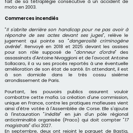
fait de sa tétraplégie consécutive à un accident de
moto en 2003.
Commerces incendiés
"
Il s'abrite derrière son handicap pour ne pas avoir à
répondre de ses actes devant ses juges
", relève le
jugement qui pointe sa "
dangerosité criminogène
avérée
". Renvoyé en 2018 et 2025 devant les assises
pour son rôle supposé de "
donneur d'ordre
" des
assassinats d'Antoine Nivaggioni et de l'avocat Antoine
Sollacaro, il a vu ses procès reportés à une éventuelle
amélioration de son état de santé. En attendant, il est
à son domicile dans le très cossu sixième
arrondissement de Paris.
Pourtant, les pouvoirs publics assurent vouloir
combattre cette mafia. La création d'une commission,
unique en France, contre les pratiques mafieuses vient
ainsi d'être votée à l'Assemblée de Corse. Elle s'ajoute
à l'instauration "
inédite
" en juin d'un pôle régional
anticriminalité organisée (Praco) qui doit compter "
17
magistrats
" d'ici 2027.
En septembre, deux ont rejoint le parquet de Bastia,