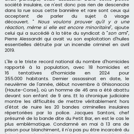
société insulaire, ce n'est donc pas rien de descendre
dans la rue sous cette bannière et rare sont ceux qui
acceptent de parler du sujet à visage
découvert. "
Nous voulons prouver qu'il y a une
réaction, même si elle est encore minoritaire
", ajoute
celui qui a succédé à la tête du syndicat à "
son ami
",
Pierre Alessandri qui avait vu son exploitation d'huiles
essentielles détruite par un incendie criminel en avril
2019.
L'île a le triste record national du nombre d'homicides
rapporté à la population, avec 18 homicides et
16 tentatives d'homicide en 2024 pour
355.000 habitants. Dernier assassinat en date, le
neuvième de l'année, début novembre à Ghisonaccia
(Haute-Corse), où un homme de 46 ans a été abattu
devant son enfant de 9 ans. Et la chronique judiciaire
montre les difficultés de mettre véritablement hors
d'état de nuire les 20 bandes criminelles insulaires
répertoriées par la police. Jacques Santoni, chef
présumé de la bande dite du Petit Bar, en est le cas le
plus emblématique. Condamné en mai à 13 ans de
prison pour blanchiment, il n'a pas pu être incarcéré du