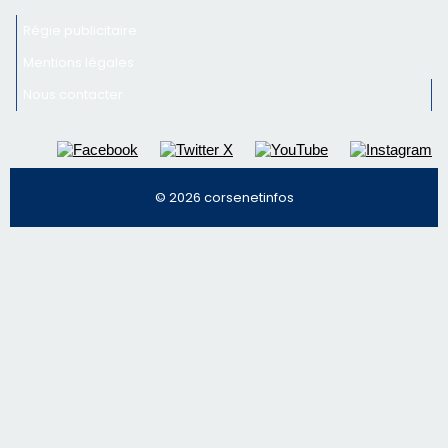
Inscrivez-vous à la newsletter de CNI et recevez par
email les infos les plus importantes et une sélection de
nos meilleurs articles
Régie publicitaire
Mentions légales
Nous contacter
© 2026 corsenetinfos