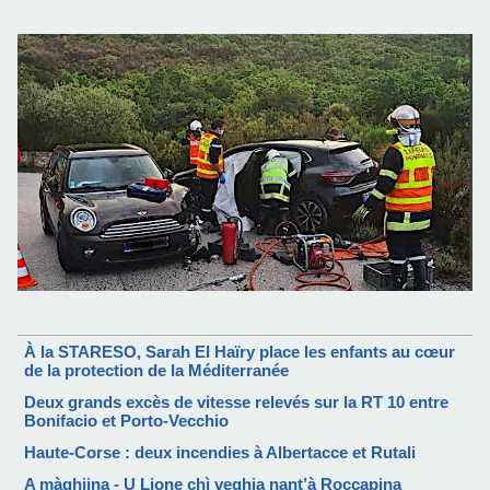
À la STARESO, Sarah El Haïry place les enfants au cœur
de la protection de la Méditerranée
Deux grands excès de vitesse relevés sur la RT 10 entre
Bonifacio et Porto-Vecchio
Haute-Corse : deux incendies à Albertacce et Rutali
A màghjina - U Lione chì veghja nant’à Roccapina