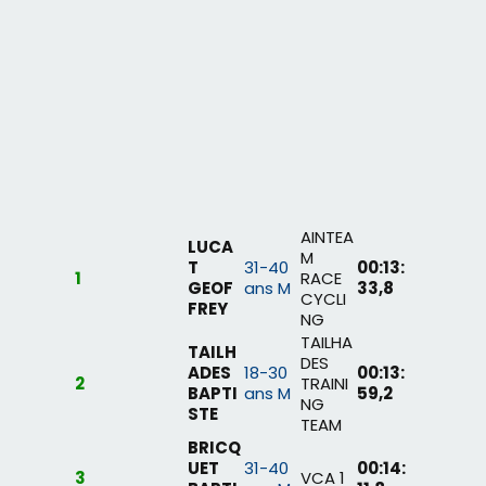
AINTEA
LUCA
M
T
31-40
00:13:
1
RACE
GEOF
ans M
33,8
CYCLI
FREY
NG
TAILHA
TAILH
DES
ADES
18-30
00:13:
2
TRAINI
BAPTI
ans M
59,2
NG
STE
TEAM
BRICQ
UET
31-40
00:14:
3
VCA 1