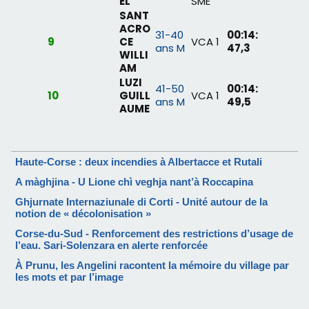
EL
SME
SANT
ACRO
31-40
00:14:
9
CE
VCA 1
ans M
47,3
WILLI
AM
LUZI
41-50
00:14:
10
GUILL
VCA 1
ans M
49,5
AUME
Haute-Corse : deux incendies à Albertacce et Rutali
A màghjina - U Lione chì veghja nant’à Roccapina
Ghjurnate Internaziunale di Corti - Unité autour de la
notion de « décolonisation »
Corse-du-Sud - Renforcement des restrictions d’usage de
l’eau. Sari-Solenzara en alerte renforcée
À Prunu, les Angelini racontent la mémoire du village par
les mots et par l’image