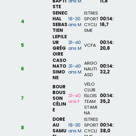
BAPTI
ans M
11,8
STE
SENEC
ISTRES
HAL
18-30
SPORT
00:14:
4
SEBAS
ans M
CYCLI
16,7
TIEN
SME
LEPILE
UR
31-40
00:14:
5
VCFA
GRÉG
ans M
20,8
OIRE
CASO
ARGO
NATO
31-40
00:14:
6
NAUTI
SIMO
ans M
32,2
ASD
NE
VELO
BOUR
CLUB
BOUS
31-40
ISLOIS
00:14:
7
SON
ans F
TEAM
35,2
CÉLIN
STAMI
E
NA
DORE
ISTRES
AU
18-30
SPORT
00:14:
8
SAMU
ans M
CYCLI
38,0