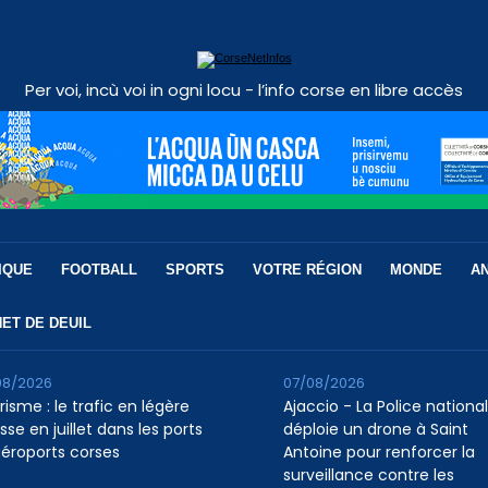
Per voi, incù voi in ogni locu - l’info corse en libre accès
IQUE
FOOTBALL
SPORTS
VOTRE RÉGION
MONDE
A
ET DE DEUIL
08/2026
07/08/2026
isme : le trafic en légère
Ajaccio - La Police nationa
se en juillet dans les ports
déploie un drone à Saint
aéroports corses
Antoine pour renforcer la
surveillance contre les