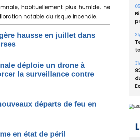
omnale, habituellement plus humide, ne
05
Bi
oration notable du risque incendie.
p
égère hausse en juillet dans
31
T
orses
t
onale déploie un drone à
31
8
rcer la surveillance contre
d
E
nouveaux départs de feu en
L
me en état de péril