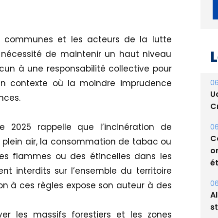
les communes et les acteurs de la lutte
a nécessité de maintenir un haut niveau
L
cun à une responsabilité collective pour
 un contexte où la moindre imprudence
06
U
nces.
Cr
re 2025 rappelle que l’incinération de
06
C
 plein air, la consommation de tabac ou
o
 des flammes ou des étincelles dans les
ét
t interdits sur l’ensemble du territoire
on à ces règles expose son auteur à des
06
A
s
er les massifs forestiers et les zones