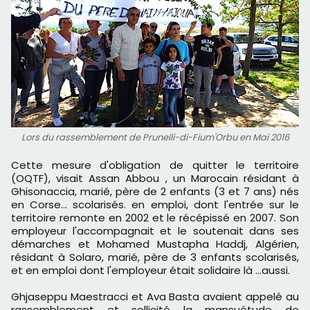
Lors du rassemblement de Prunelli-di-Fium'Orbu en Mai 2016
Cette mesure d'obligation de quitter le territoire
(OQTF), visait Assan Abbou , un Marocain résidant à
Ghisonaccia, marié, père de 2 enfants (3 et 7 ans) nés
en Corse... scolarisés. en emploi, dont l'entrée sur le
territoire remonte en 2002 et le récépissé en 2007. Son
employeur l'accompagnait et le soutenait dans ses
démarches et Mohamed Mustapha Haddj, Algérien,
résidant à Solaro, marié, père de 3 enfants scolarisés,
et en emploi dont l'employeur était solidaire là ...aussi.
Ghjaseppu Maestracci et Ava Basta avaient appelé au
rassemblement et sollicité la mansuétude de