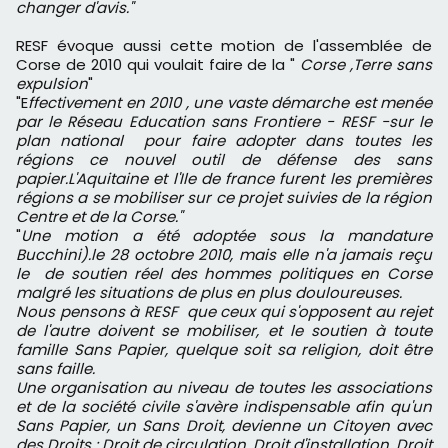
changer d'avis."
RESF évoque aussi cette motion de l'assemblée de
Corse de 2010 qui voulait faire de la
"
Corse ,Terre sans
expulsion
"
"E
ffectivement en 2010 , une vaste démarche est menée
par le Réseau Education sans Frontiere - RESF -sur le
plan national pour faire adopter dans toutes les
régions ce nouvel outil de défense des sans
papier.L'Aquitaine et l'Ile de france furent les premières
régions a se mobiliser sur ce projet suivies de la région
Centre et de la Corse."
"
Une motion a été adoptée sous la mandature
Bucchini).le 28 octobre 2010, mais elle n'a jamais reçu
le de soutien réel des hommes politiques en Corse
malgré les situations de plus en plus douloureuses.
Nous pensons à RESF que ceux qui s'opposent au rejet
de l'autre doivent se mobiliser, et le soutien à toute
famille Sans Papier, quelque soit sa religion, doit être
sans faille.
Une organisation au niveau de toutes les associations
et de la société civile s'avère indispensable afin qu'un
Sans Papier, un Sans Droit, devienne un Citoyen avec
des Droits : Droit de circulation, Droit d'installation, Droit