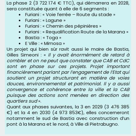
La phase 2 (3 722 174 € TTC), qui démarrera en 2028,
sera constituée quant à elle de 6 segments :
Furiani : « Voie ferrée – Route du stade »
Furiani : « Lagune »
Furiani : « Chemin des pépinières »
Furiani : « Requalification Route de la Marana »
Bastia : « Toga »
E Ville : « Mimosa »
Un projet qui bien sûr ravit aussi le maire de Bastia,
Gilles Simeoni : «
Il y avait énormément de retard à
combler et on ne peut que constater que CAB et CdC
sont en phase sur ces projets. Projet important
financièrement parlant par l’engagement de l’Etat qui
soutient un projet structurant en matière de voies
douces, environnemental et patrimonial. Il y a aussi
convergence et cohérence entre la ville et la CAB
puisque des actions sont menées en direction des
quartiers sud
».
Quant aux phases suivantes, la 3 en 2029 (3 476 385
€) et la 4 en 2030 (4 973 853€), elles concerneront
notamment le sud de Bastia avec construction d’un
pont à la Marana et le nord, à Ville di Pietrabugno.