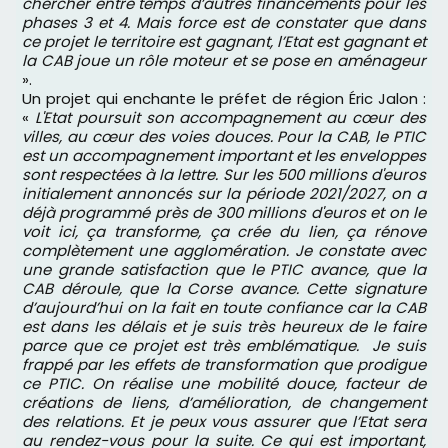
chercher entre temps d’autres financements pour les
phases 3 et 4. Mais force est de constater que dans
ce projet le territoire est gagnant, l’Etat est gagnant et
la CAB joue un rôle moteur et se pose en aménageur
».
Un projet qui enchante le préfet de région Éric Jalon :
«
L'Etat poursuit son accompagnement au cœur des
villes, au cœur des voies douces. Pour la CAB, le PTIC
est un accompagnement important et les enveloppes
sont respectées à la lettre. Sur les 500 millions d'euros
initialement annoncés sur la période 2021/2027, on a
déjà programmé près de 300 millions d'euros et on le
voit ici, ça transforme, ça crée du lien, ça rénove
complètement une agglomération.
Je constate avec
une grande satisfaction que le PTIC avance, que la
CAB déroule, que la Corse avance. Cette signature
d’aujourd’hui on la fait en toute confiance car la CAB
est dans les délais
et je suis très heureux de le faire
parce que ce projet est très emblématique.
Je suis
frappé par les effets de transformation que prodigue
ce PTIC. On réalise une mobilité douce, facteur de
créations de liens, d’amélioration, de changement
des relations. Et je peux vous assurer que l’Etat sera
au rendez-vous pour la suite. C
e qui est important,