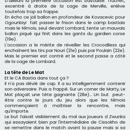
D'ailleurs la première occasion e
st bastiaise. Truchet,
excentré à droite de la cage de Merville, enlève
toutefois trop sa frappe.
En écho ce j
oli ballon en profondeur de Kovacevic pour
Ogounbiyi fait passer le frison dans le camp bastiais
mais le Nîmois, seul devant Lombard, tente un mauvais
ballon piqué qui finit dans les gants du gardien corse
(19e).
L'occasion a le mérite de réveiller les Crocodiless qui
enchaînent les tirs par Nouri (21e) puis par Poulain (22e).
Mais le premier est contré et le second passe a côté
de la cage de Lombard.
La tête de Le Mat
Et le CA Bastia dans tout ça ?
Il n'a pas dévié de cap. Il a su intelligemment contenir
son adversaire. Puis a frappé. Sur un corner de Marty, Le
Mat plaçait une tête gagnante (28e)...
Un but peut-
être contre le jours du jeu alors que les Nîmois
commençaient à maîtriser la rencontre, mais
qu'importe.
Le but faisait visiblement du mal aux joueurs d Zwunka
qui essayaient bien par l'intermédiaire de C
issokho de
se remettre dans le match avant la pause mais si sa