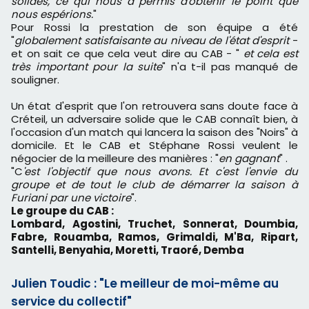
solides, ce qui nous a permis d'obtenir le point que
nous espérions.
"
Pour Rossi la prestation de son équipe a été
"
globalement satisfaisante au niveau de l'état d'esprit
-
et on sait ce que cela veut dire au CAB - "
et cela est
très important pour la suite
" n'a t-il pas manqué de
souligner.
Un état d'esprit que l'on retrouvera sans doute face à
Créteil, un adversaire solide que le CAB connaît bien, à
l'occasion d'un match qui lancera la saison des "Noirs" à
domicile. Et le CAB et Stéphane Rossi veulent le
négocier de la meilleure des manières : "
en gagnant
" .
"C
'est l'objectif que nous avons. Et c'est l'envie du
groupe et de tout le club de démarrer la saison à
Furiani par une victoire
".
Le groupe du CAB :
Lombard, Agostini, Truchet, Sonnerat, Doumbia,
Fabre, Rouamba, Ramos, Grimaldi, M'Ba, Ripart,
Santelli, Benyahia, Moretti, Traoré, Demba
Julien Toudic : "Le meilleur de moi-même au
service du collectif"