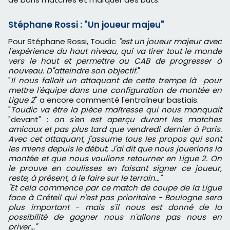
Stéphane Rossi : "Un joueur majeu"
Pour Stéphane Rossi, Toudic
"est un joueur majeur avec
l'expérience du haut niveau, qui va tirer tout le monde
vers le haut et permettre au CAB de progresser à
nouveau. D''atteindre son objectif.
"
"
Il nous fallait un attaquant de cette trempe là pour
mettre l'équipe dans une configuration de montée en
Ligue 2
" a encore commenté l'entraîneur bastiais.
"
Toudic va être la pièce maîtresse qui nous manquait
"devant" :
on s'en est aperçu durant les matches
amicaux et pas plus tard que vendredi dernier à Paris.
Avec cet attaquant, j'assume tous les propos qui sont
les miens depuis le début. J'ai dit que nous jouerions la
montée et que nous voulions retourner en Ligue 2. On
le prouve en coulisses en faisant signer ce joueur,
reste,
à présent,
à le faire sur le terrain…"
"Et cela commence par ce match de coupe de la Ligue
face à Créteil qui n'est pas prioritaire - Boulogne sera
plus important - mais s'il nous est donné de la
possibilité de gagner nous n'allons pas nous en
priver…"