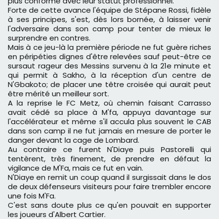
plus conforme avec leur statut professionnel.
Forte de cette avance l'équipe de Stépane Rossi, fidèle
à ses principes, s'est, dès lors bornée, à laisser venir
l'adversaire dans son camp pour tenter de mieux le
surprendre en contres.
Mais à ce jeu-là la première période ne fut guère riches
en péripéties dignes d'être relevées sauf peut-être ce
sursaut rageur des Messins survenu à la 21e minute et
qui permit à Sakho, à la réception d'un centre de
N'Gbakoto; de placer une têtre croisée qui aurait peut
être mérité un meilleur sort.
A la reprise le FC Metz, où chemin faisant Carrasso
avait cédé sa place à M'fa, appuya davantage sur
l'accélérateur et même s'il accula plus souvent le CAB
dans son camp il ne fut jamais en mesure de porter le
danger devant la cage de Lombard.
Au contraire ce furent N'Diaye puis Pastorelli qui
tentèrent, très finement, de prendre en défaut la
vigilance de M'Fa, mais ce fut en vain.
N'Diaye en remit un coup quand il surgissait dans le dos
de deux défenseurs visiteurs pour faire trembler encore
une fois M'Fa.
C'est sans doute plus ce qu'en pouvait en supporter
les joueurs d'Albert Cartier.