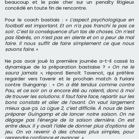
beaucoup et le paie cher sur un penalty litigieux
concédé en toute fin de rencontre.
Pour le coach bastiais :
« L’aspect psychologique en
football est important. Et on n’a pas franchi le pas ce
soir. C’est la conséquence d’un tas de choses. On n’est
pas libérés, on n’est pas en alerte et on a peur de mal
faire. Il nous suffit de faire simplement ce que nous
savons faire. »
Ne pas avoir joué la première journée a-t-il cassé la
dynamique de la préparation bastiaise ?
« On ne le
saura jamais »,
répond Benoît Tavenot, qui préfère
regarder vers l’avenir et le prochain match à Furiani
contre Guingamp :
« On a été tendus comme contre
Pau, et ce soir on a encore été au ralenti, donc à moi
de trouver les solutions. Il faut faire face, repartir sur les
bons constats et aller de l’avant. On vaut largement
mieux que ça. La Ligue 2, c’est difficile. À nous de bien
préparer Guingamp et de lancer notre saison. On ne
dégage pas l’énergie de la saison dernière. On est
entre deux. Il y avait l’idée de donner plus d’options de
jeu. On va revenir à des choses plus simples, pour
reprendre confiance et avancer. »