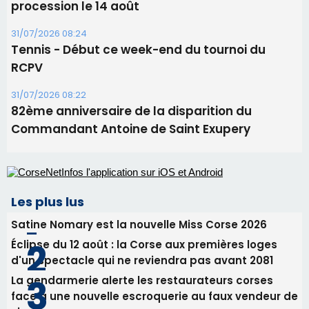
Commandant Antoine de Saint Exupery
Les plus lus
Satine Nomary est la nouvelle Miss Corse 2026
Éclipse du 12 août : la Corse aux premières loges
d'un spectacle qui ne reviendra pas avant 2081
La gendarmerie alerte les restaurateurs corses
face à une nouvelle escroquerie au faux vendeur de
vin
En Corse, un début de saison marqué par une
consommation en recul dans les restaurants
Deux jeunes Ajacciens sur la voie de la médecine
militaire
Newsletter