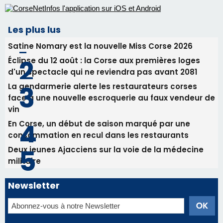
30/07/2026 09:55
Corte : I Chjami Aghjalesi en concert ce soir
30/07/2026 08:33
Bastia - Assunta Gloriosa à la Cathédrale
Sainte-Marie
Les plus lus
Satine Nomary est la nouvelle Miss Corse 2026
Éclipse du 12 août : la Corse aux premières loges
d'un spectacle qui ne reviendra pas avant 2081
La gendarmerie alerte les restaurateurs corses
face à une nouvelle escroquerie au faux vendeur de
vin
En Corse, un début de saison marqué par une