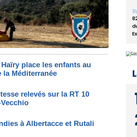
31
8
d
E
Haïry place les enfants au
L
 la Méditerranée
tesse relevés sur la RT 10
o-Vecchio
dies à Albertacce et Rutali