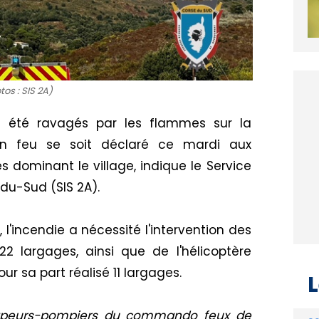
tos : SIS 2A)
t été ravagés par les flammes sur la
un feu se soit déclaré ce mardi aux
es dominant le village, indique le Service
du-Sud (SIS 2A).
 l'incendie a nécessité l'intervention des
2 largages, ainsi que de l'hélicoptère
r sa part réalisé 11 largages.
L
apeurs-pompiers du commando feux de