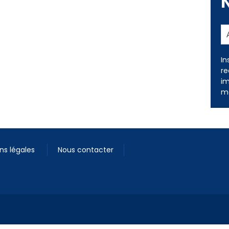
In
re
im
me
ns légales
Nous contacter