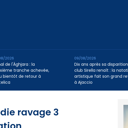
08/2026
09/08/2026
l de l'Àghjara : la
Dix ans après sa disparition,
xième tranche achevée,
club Sirella renaît : la natat
au bientôt de retour à
artistique fait son grand re
telica
à Ajaccio
ndie ravage 3
ation