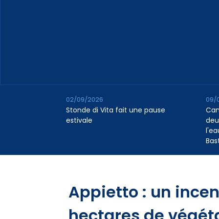
02/09/2026
09/
Stonde di Vita fait une pause
Cana
estivale
deu
l'e
Bas
Appietto : un ince
hectares de végét