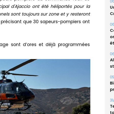
06
ipal d'Ajaccio ont été héliportés pour la
U
Cr
nnels sont toujours sur zone et y resteront
 en précisant que 30 sapeurs-pompiers ont
06
C
o
ét
rtage sont d’ores et déjà programmées
06
A
s
05
Bi
p
31
T
t