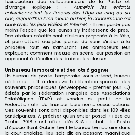
l'association des collectionneurs de la Poste et
d'Orange explique : «
Autrefois les enfants
collectionnaient les timbres des l’âge de cinq ou six
ans, aujourd’hui bien moins qu’hier, la concurrence est
dure avec les jeux vidéos et Internet
. » Il n'en garde pas
moins l'espoir que les jeunes s'y intéressent de près.
Des ateliers créatifs sont d'ailleurs proposés à la fête,
et permettent aux plus jeunes de venir s’initier à la
philatélie tout en s’amusant. Les animateurs leur
expliquent comment mettre en scène leur passion en
apprenant à décoller des timbres, les classer.
Un bureau temporaire et des lots à gagner
Un bureau de poste temporaire vous attend, bureau
où l'on se plaît à découvrir l'oblitération spéciale, des
souvenirs philatéliques (enveloppes « premier jour »...)
édités par la Fédération Française des Associations
Philatéliques (FFAP) et vendus au profit de la
Fédération afin de financer leurs nombreuses actions.
Ces souvenirs sont ainsi disponibles dans les 103 villes
participantes. À préciser qu'un entier postal « Fête du
Timbre 2018 » est offert dès 8 € d’achat. La Poste
d'Ajaccio Saint Gabriel tient le bureau temporaire dans
la cour anglaise, lieu soit dit en passant magnifique