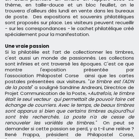
thème, en taille-douce et un bloc feuillet, on le
trouvera d'ailleurs dès lundi en vente dans les bureaux
de poste. Des expositions et souvenirs philatéliques
sont proposés sur place. Les visiteurs peuvent recueillir
- sur les correspondances - le cachet philatélique créé
spécialement pour la manifestation.
Une vraie passion
Si la philatélie est l’art de collectionner les timbres,
c'est aussi un monde de passionnés. Les collections
sont infinies et ont traversé les époques. C'est ce que
montre l'exposition présentée par
l'association Philapostel Corse ainsi que les cartes
postales présentées aux visiteurs. "
Le timbre est l'ADN
de la poste
" a souligné Sandrine Andreani, Directrice de
Projet Communication de la Poste, «
Autrefois, le timbre
était le seul vecteur qui permettait de pouvoir faire cet
échange de courriers. Avec le temps, de beaux timbres
sont apparus si bien que certains timbres aujourd'hui
sont très recherchés. La poste n'a de cesse de
renouveler les variétés de timbres."
On peut se
demander si cette passion se perd, y a t-il une relève ?
René Frappa, président de Philapostel Corse,