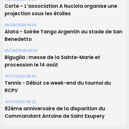
Biguglia : messe de la Sainte-Marie et
procession le 14 août
31/07/2026 08:24
Tennis - Début ce week-end du tournoi du
RCPV
31/07/2026 08:22
82ème anniversaire de la disparition du
Commandant Antoine de Saint Exupery
Les plus lus
Satine Nomary est la nouvelle Miss Corse 2026
Éclipse du 12 août : la Corse aux premières loges
d'un spectacle qui ne reviendra pas avant 2081
Bastia – Le festival Porto Latino évacué en urgence