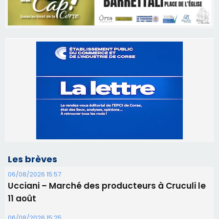
Les brèves
06/08/2026 15:57
Ucciani – Marché des producteurs à Cruculi le
11 août
06/08/2026 15:25
Corte – L’association A Nuciola organise une
projection sous les étoiles
06/08/2026 15:04
Alata - Soirée Tango Argentin au stade de San
Benedetto
05/08/2026 09:53