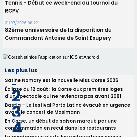
Les plus lus
Satine Nomary est la nouvelle Miss Corse 2026
Éclipse du 12 août : la Corse aux premières loges
d'un spectacle qui ne reviendra pas avant 2081
Bastia – Le festival Porto Latino évacué en urgence
avant le concert de Mosimann
En Corse, un début de saison marqué par une
consommation en recul dans les restaurants
La gendarmerie alerte les restaurateurs corses
face à une nouvelle escroquerie au faux vendeur de
vin
Newsletter
Inscrivez-vous à la newsletter de CNI et recevez par