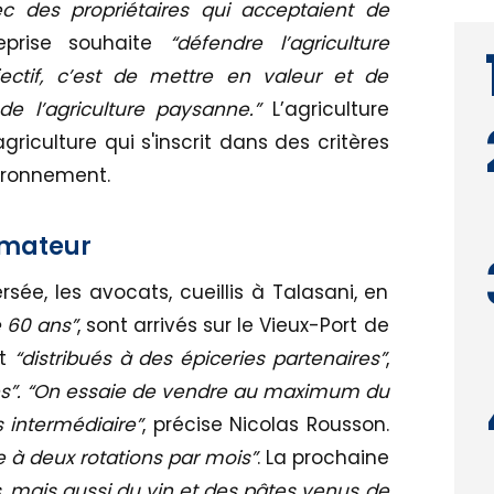
c des propriétaires qui acceptaient de
treprise souhaite
“défendre l’agriculture
ectif, c’est de mettre en valeur et de
de l’agriculture paysanne.”
L’agriculture
riculture qui s'inscrit dans des critères
vironnement.
mmateur
ée, les avocats, cueillis à Talasani, en
e 60 ans”
, sont arrivés sur le Vieux-Port de
nt
“distribués à des épiceries partenaires”
,
és”. “On essaie de vendre au maximum du
intermédiaire”
, précise Nicolas Rousson.
 à deux rotations par mois”
. La prochaine
 mais aussi du vin et des pâtes venus de