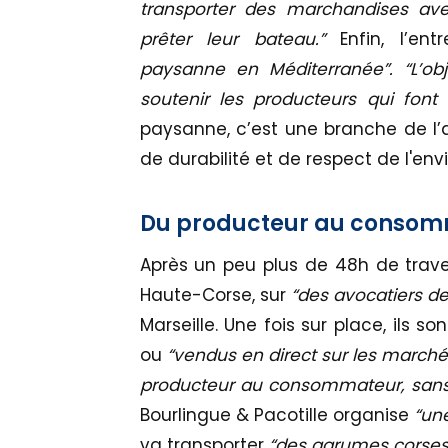
transporter des marchandises ave
prêter leur bateau.”
Enfin, l’en
paysanne en Méditerranée”. “L’obj
soutenir les producteurs qui font 
paysanne, c’est une branche de l’ag
de durabilité et de respect de l'en
Du producteur au conso
Après un peu plus de 48h de travers
Haute-Corse, sur
“des avocatiers d
Marseille. Une fois sur place, ils so
ou
“vendus en direct sur les march
producteur au consommateur, sans 
Bourlingue & Pacotille organise
“une
va transporter
“des agrumes corses,