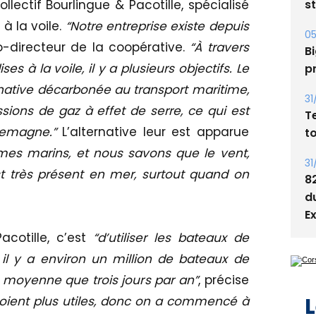
s
ollectif Bourlingue & Pacotille, spécialisé
à la voile.
“Notre entreprise existe depuis
05
o-directeur de la coopérative.
“À travers
Bi
s à la voile, il y a plusieurs objectifs. Le
p
ernative décarbonée au transport maritime,
31
sions de gaz à effet de serre, ce qui est
T
lemagne.”
L’alternative leur est apparue
t
es marins, et nous savons que le vent,
31
st très présent en mer, surtout quand on
8
d
E
acotille, c’est
“d’utiliser les bateaux de
 il y a environ un million de bateaux de
n moyenne que trois jours par an”
, précise
L
 soient plus utiles, donc on a commencé à