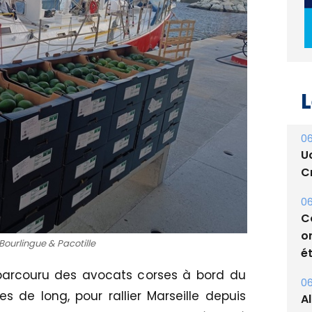
L
06
U
Cr
06
C
o
 Bourlingue & Pacotille
ét
 parcouru des avocats corses à bord du
06
es de long, pour rallier Marseille depuis
A