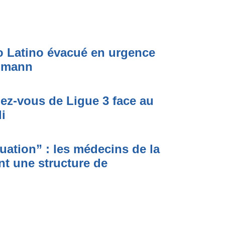
to Latino évacué en urgence
simann
dez-vous de Ligue 3 face au
i
ituation” : les médecins de la
nt une structure de