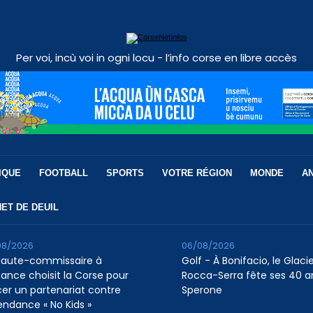
Per voi, incù voi in ogni locu - l’info corse en libre accès
IQUE
FOOTBALL
SPORTS
VOTRE RÉGION
MONDE
A
ET DE DEUIL
08/2026
06/08/2026
Haute-commissaire à
Golf - À Bonifacio, le Glaci
nfance choisit la Corse pour
Rocca-Serra fête ses 40 a
cer un partenariat contre
Sperone
tendance « No Kids »