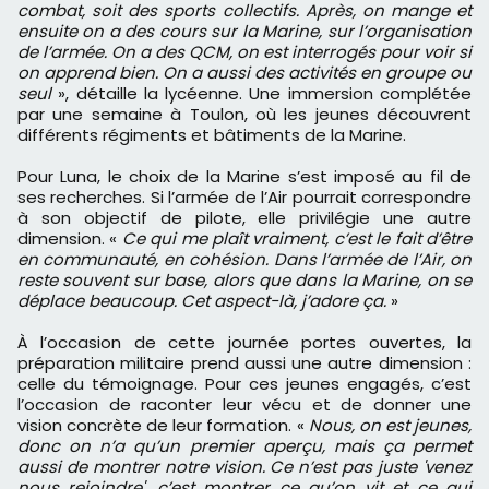
combat, soit des sports collectifs. Après, on mange et
ensuite on a des cours sur la Marine, sur l’organisation
de l’armée. On a des QCM, on est interrogés pour voir si
on apprend bien. On a aussi des activités en groupe ou
seul
», détaille la lycéenne. Une immersion complétée
par une semaine à Toulon, où les jeunes découvrent
différents régiments et bâtiments de la Marine.
Pour Luna, le choix de la Marine s’est imposé au fil de
ses recherches. Si l’armée de l’Air pourrait correspondre
à son objectif de pilote, elle privilégie une autre
dimension. «
Ce qui me plaît vraiment, c’est le fait d’être
en communauté, en cohésion. Dans l’armée de l’Air, on
reste souvent sur base, alors que dans la Marine, on se
déplace beaucoup. Cet aspect-là, j’adore ça.
»
À l’occasion de cette journée portes ouvertes, la
préparation militaire prend aussi une autre dimension :
celle du témoignage. Pour ces jeunes engagés, c’est
l’occasion de raconter leur vécu et de donner une
vision concrète de leur formation. «
Nous, on est jeunes,
donc on n’a qu’un premier aperçu, mais ça permet
aussi de montrer notre vision. Ce n’est pas juste 'venez
nous rejoindre', c’est montrer ce qu’on vit et ce qui