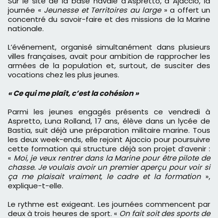
Sur le site de la base navale d’Aspretto, à Ajaccio, la
journée «
Jeunesse et Territoires au large
» a offert un
concentré du savoir-faire et des missions de la Marine
nationale.
L’événement, organisé simultanément dans plusieurs
villes françaises, avait pour ambition de rapprocher les
armées de la population et, surtout, de susciter des
vocations chez les plus jeunes.
« Ce qui me plaît, c’est la cohésion »
Parmi les jeunes engagés présents ce vendredi à
Aspretto, Luna Rolland, 17 ans, élève dans un lycée de
Bastia, suit déjà une préparation militaire marine. Tous
les deux week-ends, elle rejoint Ajaccio pour poursuivre
cette formation qui structure déjà son projet d’avenir :
«
Moi, je veux rentrer dans la Marine pour être pilote de
chasse. Je voulais avoir un premier aperçu pour voir si
ça me plaisait vraiment, le cadre et la formation
»,
explique-t-elle.
Le rythme est exigeant. Les journées commencent par
deux à trois heures de sport. «
On fait soit des sports de