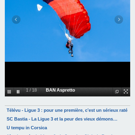
1
/
18
BAN Aspretto
Télévu - Ligue 3 : pour une première, c’est un sérieux raté
SC Bastia - La Ligue 3 et la peur des vieux démons…
U tempu in Corsica