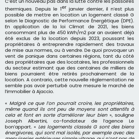
C’est un nouveau pas dans la lutte contre les passoires
er
thermiques. Depuis le 1
janvier dernier, il n’est plus
possible de mettre en location un logement classé G
selon le Diagnostic de Performance Énergétique (DPE).
En application de la loi Climat de 2021, les biens
consommant plus de 450 kWh/m2 par an avaient déjà
été exclus de la location depuis 2023, poussant les
propriétaires à entreprendre rapidement des travaux
de mise aux normes, ou à vendre. De quoi provoquer un
vent de panique dans certaines régions, tant du côté
des propriétaires que des locataires, les professionnels
du secteur estimant que des centaines de milliers de
biens pourraient être retirés prochainement de la
location. A contrario, cette nouvelle réglementation ne
semble pas avoir perturbé outre mesure le marché de
l’immobilier à Ajaccio.
«
Malgré ce que l’on pourrait croire, les propriétaires,
même quand ils ont peu de moyens sont attentifs à
cela et font en sorte d’améliorer leur bien
», souligne
Joseph Albertini, co-fondateur de l’agence Le
bon’appart. «
Les logements classés G sont des biens
énergivores, qui sont mal isolés, par exemple avec des
menuiseries extérieures simple vitrage, qui n’ont pas de