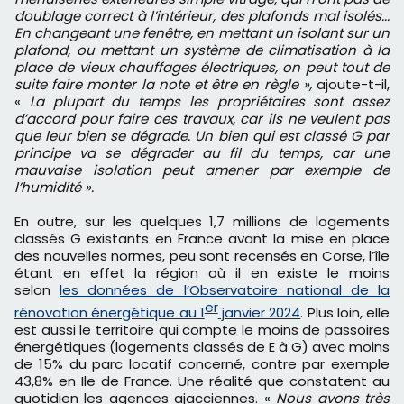
doublage correct à l’intérieur, des plafonds mal isolés...
En changeant une fenêtre, en mettant un isolant sur un
plafond, ou mettant un système de climatisation à la
place de vieux chauffages électriques, on peut tout de
suite faire monter la note et être en règle »,
ajoute-t-il,
«
La plupart du temps les propriétaires sont assez
d’accord pour faire ces travaux, car ils ne veulent pas
que leur bien se dégrade. Un bien qui est classé G par
principe va se dégrader au fil du temps, car une
mauvaise isolation peut amener par exemple de
l’humidité ».
En outre, sur les quelques 1,7 millions de logements
classés G existants en France avant la mise en place
des nouvelles normes, peu sont recensés en Corse, l’île
étant en effet la région où il en existe le moins
selon
les données de l’Observatoire national de la
er
rénovation énergétique au 1
janvier 2024
. Plus loin, elle
est aussi le territoire qui compte le moins de passoires
énergétiques (logements classés de E à G) avec moins
de 15% du parc locatif concerné, contre par exemple
43,8% en Ile de France. Une réalité que constatent au
quotidien les agences ajacciennes. «
Nous avons très