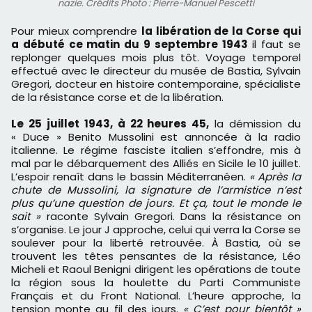
nazie. Crédits Photo : Pierre-Manuel Pescetti
Pour mieux comprendre
la libération de la Corse qui
a débuté ce matin du 9 septembre 1943
il faut se
replonger quelques mois plus tôt. Voyage temporel
effectué avec le directeur du musée de Bastia, Sylvain
Gregori, docteur en histoire contemporaine, spécialiste
de la résistance corse et de la libération.
Le 25 juillet 1943, à 22 heures 45,
la démission du
« Duce » Benito Mussolini est annoncée à la radio
italienne. Le régime fasciste italien s’effondre, mis à
mal par le débarquement des Alliés en Sicile le 10 juillet.
L’espoir renaît dans le bassin Méditerranéen.
« Après la
chute de Mussolini, la signature de l’armistice n’est
plus qu’une question de jours. Et ça, tout le monde le
sait »
raconte Sylvain Gregori. Dans la résistance on
s’organise. Le jour J approche, celui qui verra la Corse se
soulever pour la liberté retrouvée. À Bastia, où se
trouvent les têtes pensantes de la résistance, Léo
Micheli et Raoul Benigni dirigent les opérations de toute
la région sous la houlette du Parti Communiste
Français et du Front National. L’heure approche, la
tension monte au fil des jours.
« C’est pour bientôt »