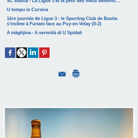
SC Bastia - La Ligue 3 et la peur des vieux démons…
U tempu in Corsica
1ère journée de Ligue 3 : le Sporting Club de Bastia
s'incline à Furiani face au Puy-en-Velay (0-2)
A màghjina - A serenità di U Spidali