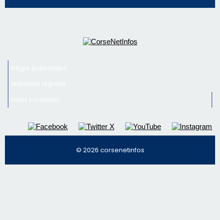
vin
Newsletter
Inscrivez-vous à la newsletter de CNI et recevez par
email les infos les plus importantes et une sélection de
nos meilleurs articles
Régie publicitaire
Mentions légales
Nous contacter