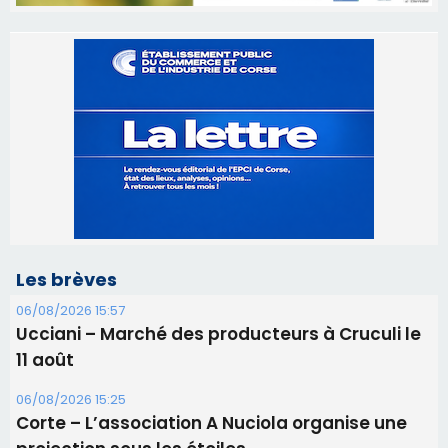
Les brèves
06/08/2026 15:57
Ucciani – Marché des producteurs à Cruculi le
11 août
06/08/2026 15:25
Corte – L’association A Nuciola organise une
projection sous les étoiles
06/08/2026 15:04
Alata - Soirée Tango Argentin au stade de San
Benedetto
05/08/2026 09:53
Biguglia : messe de la Sainte-Marie et
procession le 14 août