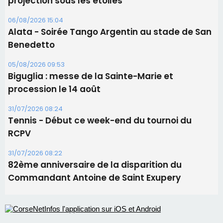
31/07/2026 08:24
Tennis - Début ce week-end du tournoi du
RCPV
31/07/2026 08:22
82ème anniversaire de la disparition du
Commandant Antoine de Saint Exupery
Les plus lus
Satine Nomary est la nouvelle Miss Corse 2026
Éclipse du 12 août : la Corse aux premières loges
d'un spectacle qui ne reviendra pas avant 2081
Éclipse du 12 août : Où s'installer en Corse pour
profiter pleinement du spectacle ?
En Corse, un début de saison marqué par une