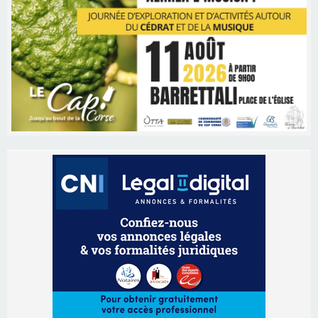
Les brèves
09/08/2026 11:04
Festa di l’Associi Curtinesi le 13 septembre
06/08/2026 15:57
Ucciani – Marché des producteurs à Cruculi le
11 août