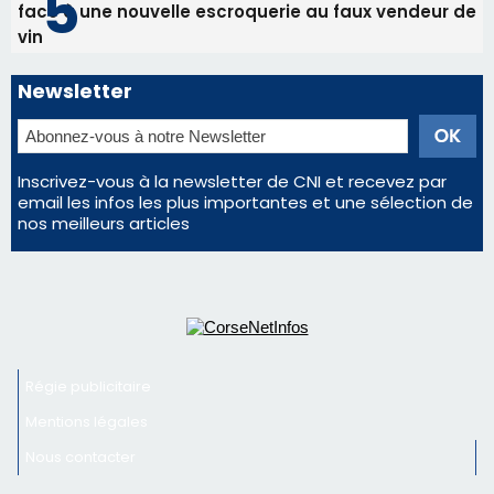
Régie publicitaire
Mentions légales
Nous contacter
© 2026 corsenetinfos