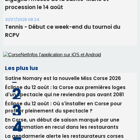
Satine Nomary est la nouvelle Miss Corse 2026
Éclipse du 12 août : la Corse aux premières loges
d'un spectacle qui ne reviendra pas avant 2081
Éclipse du 12 août : Où s'installer en Corse pour
profiter pleinement du spectacle ?
En Corse, un début de saison marqué par une
consommation en recul dans les restaurants
La gendarmerie alerte les restaurateurs corses
face à une nouvelle escroquerie au faux vendeur de
vin
Newsletter
Inscrivez-vous à la newsletter de CNI et recevez par
email les infos les plus importantes et une sélection de
nos meilleurs articles