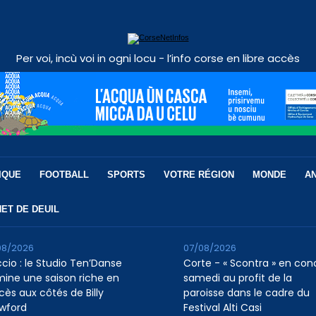
Per voi, incù voi in ogni locu - l’info corse en libre accès
IQUE
FOOTBALL
SPORTS
VOTRE RÉGION
MONDE
A
ET DE DEUIL
08/2026
07/08/2026
ccio : le Studio Ten’Danse
Corte - « Scontra » en con
mine une saison riche en
samedi au profit de la
cès aux côtés de Billy
paroisse dans le cadre du
wford
Festival Alti Casi