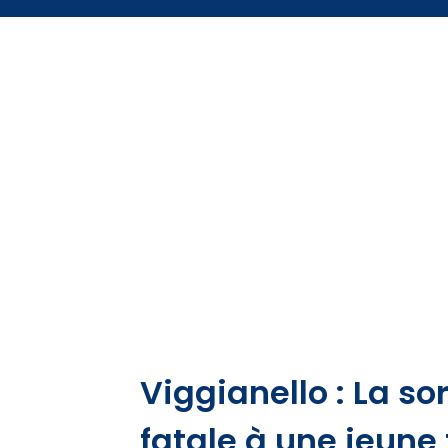
Viggianello : La so
fatale à une jeune f