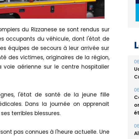
ompiers du Rizzanese se sont rendus sur
s occupants du véhicule, dont l'état de
L
es équipes de secours à leur arrivée sur
nté des victimes, originaires de la région,
06
voie aérienne sur le centre hospitalier
U
Cr
06
gnes, l'état de santé de la jeune fille
C
édicales. Dans la journée on apprenait
o
ét
ses terribles blessures.
06
 sont pas connues à l'heure actuelle. Une
A