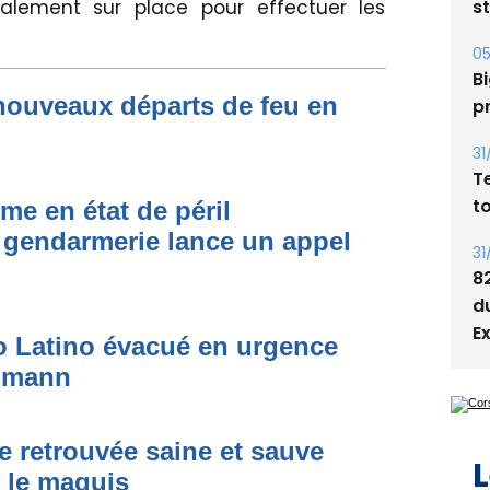
s
alement sur place pour effectuer les
05
Bi
nouveaux départs de feu en
p
31
T
t
me en état de péril
 gendarmerie lance un appel
31
8
d
E
to Latino évacué en urgence
simann
e retrouvée saine et sauve
L
s le maquis