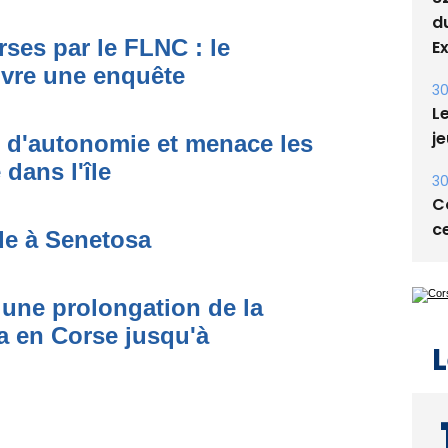
31
ses par le FLNC : le
8
d
uvre une enquête
E
30
t d'autonomie et menace les
Le
dans l'île
je
30
de à Senetosa
Co
ce
une prolongation de la
 en Corse jusqu'à
L