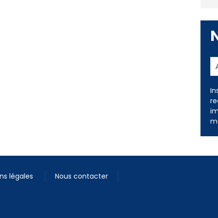
In
re
im
me
ns légales
Nous contacter