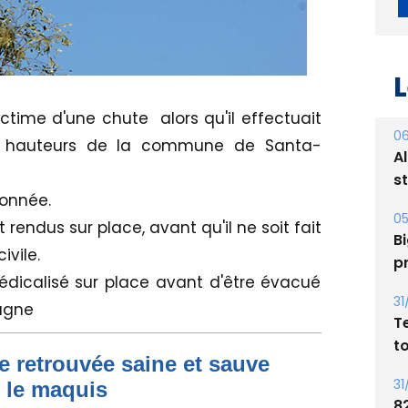
ime d'une chute alors qu'il effectuait
L
s hauteurs de la commune de Santa-
06
donnée.
A
s
 rendus sur place, avant qu'il ne soit fait
ivile.
05
médicalisé sur place avant d'être évacué
Bi
p
lagne
31
e retrouvée saine et sauve
T
s le maquis
t