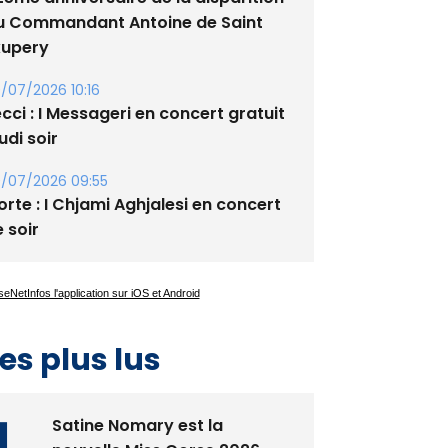
/07/2026 08:22
2ème anniversaire de la disparition
u Commandant Antoine de Saint
xupery
/07/2026 10:16
cci : I Messageri en concert gratuit
udi soir
/07/2026 09:55
rte : I Chjami Aghjalesi en concert
 soir
es plus lus