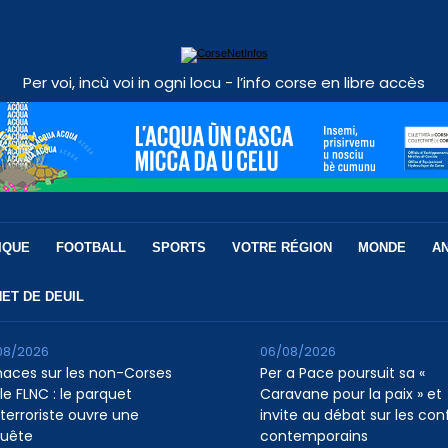
Per voi, incù voi in ogni locu - l’info corse en libre accès
IQUE
FOOTBALL
SPORTS
VOTRE RÉGION
MONDE
A
ET DE DEUIL
08/2026
06/08/2026
aces sur les non-Corses
Per a Pace poursuit sa «
le FLNC : le parquet
Caravane pour la paix » et
iterroriste ouvre une
invite au débat sur les conf
uête
contemporains