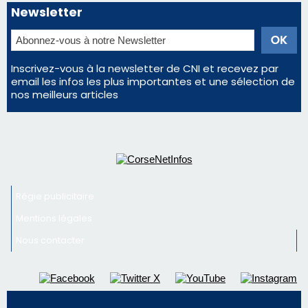
d'un spectacle qui ne reviendra pas avant 2081
Éclipse du 12 août : Où s'installer en Corse pour
profiter pleinement du spectacle ?
En Corse, un début de saison marqué par une
consommation en recul dans les restaurants
La gendarmerie alerte les restaurateurs corses
face à une nouvelle escroquerie au faux vendeur de
vin
Newsletter
Inscrivez-vous à la newsletter de CNI et recevez par
email les infos les plus importantes et une sélection de
nos meilleurs articles