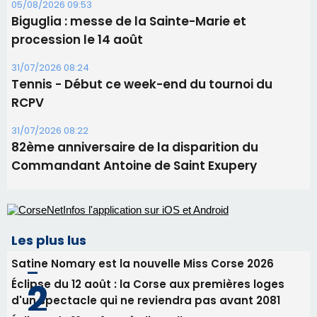
82ème anniversaire de la disparition du
Commandant Antoine de Saint Exupery
Les plus lus
Satine Nomary est la nouvelle Miss Corse 2026
Éclipse du 12 août : la Corse aux premières loges
d'un spectacle qui ne reviendra pas avant 2081
Éclipse du 12 août : Où s'installer en Corse pour
profiter pleinement du spectacle ?
En Corse, un début de saison marqué par une
consommation en recul dans les restaurants
La gendarmerie alerte les restaurateurs corses
face à une nouvelle escroquerie au faux vendeur de
vin