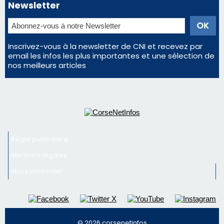
Régie publicitaire
Mentions légales
Nous contacter
© 2026 corsenetinfos