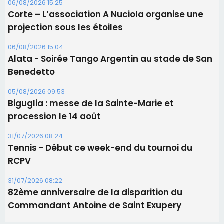
procession le 14 août
31/07/2026 08:24
Tennis - Début ce week-end du tournoi du
RCPV
31/07/2026 08:22
82ème anniversaire de la disparition du
Commandant Antoine de Saint Exupery
Les plus lus
Satine Nomary est la nouvelle Miss Corse 2026
Éclipse du 12 août : la Corse aux premières loges
d'un spectacle qui ne reviendra pas avant 2081
Bastia – Le festival Porto Latino évacué en urgence
avant le concert de Mosimann