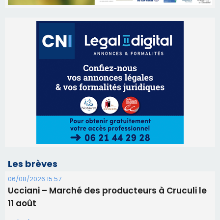
Les brèves
06/08/2026 15:57
Ucciani – Marché des producteurs à Cruculi le
11 août
06/08/2026 15:25
Corte – L’association A Nuciola organise une
projection sous les étoiles
06/08/2026 15:04
Alata - Soirée Tango Argentin au stade de San
Benedetto
05/08/2026 09:53
Biguglia : messe de la Sainte-Marie et