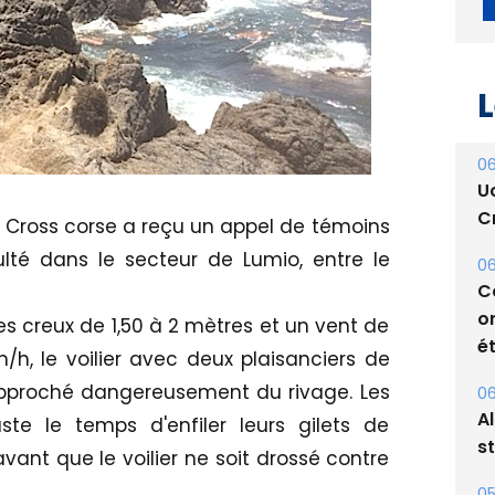
L
06
le Cross corse a reçu un appel de témoins
U
ulté dans le secteur de Lumio, entre le
Cr
06
 creux de 1,50 à 2 mètres et un vent de
C
/h, le voilier avec deux plaisanciers de
o
 approché dangereusement du rivage. Les
ét
e le temps d'enfiler leurs gilets de
06
ant que le voilier ne soit drossé contre
A