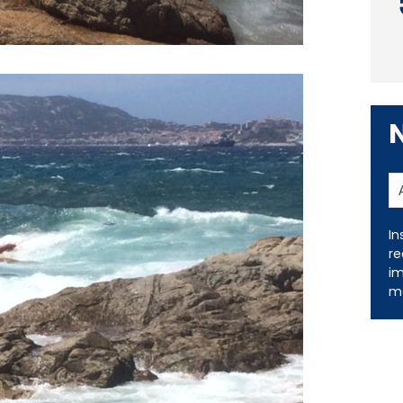
In
re
im
me