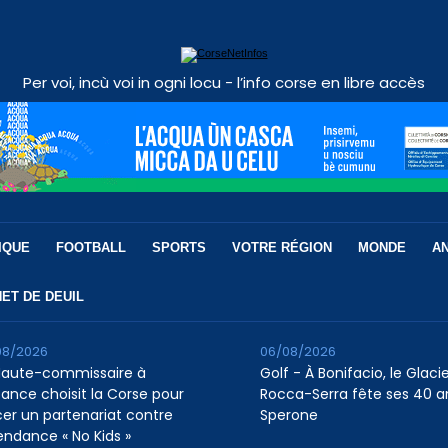
Per voi, incù voi in ogni locu - l’info corse en libre accès
IQUE
FOOTBALL
SPORTS
VOTRE RÉGION
MONDE
A
ET DE DEUIL
08/2026
06/08/2026
Haute-commissaire à
Golf - À Bonifacio, le Glaci
nfance choisit la Corse pour
Rocca-Serra fête ses 40 a
cer un partenariat contre
Sperone
tendance « No Kids »