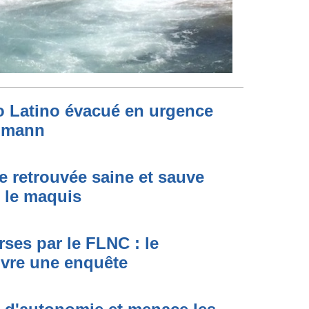
to Latino évacué en urgence
simann
e retrouvée saine et sauve
s le maquis
ses par le FLNC : le
uvre une enquête