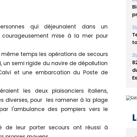
s
05
Bi
ersonnes qui déjeunaient dans un
p
t courageusement mise à la mer pour
31
T
e même temps les opérations de secours
t
 un semi rigide du navire de dépollution
31
alvi et une embarcation du Poste de
8
d
aient les deux plaisanciers italiens,
E
 diverses, pour les ramener à la plage
 par l'ambulance des pompiers vers le
é de leur porter secours ont réussi à
L
rs propres moyens.