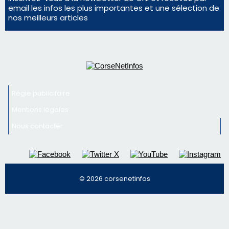
En Corse, un début de saison marqué par une
consommation en recul dans les restaurants
La gendarmerie alerte les restaurateurs corses
face à une nouvelle escroquerie au faux vendeur de
vin
Newsletter
Inscrivez-vous à la newsletter de CNI et recevez par
email les infos les plus importantes et une sélection de
nos meilleurs articles
Régie publicitaire
Mentions légales