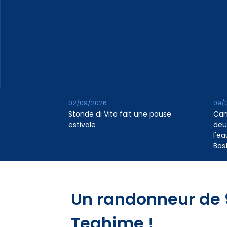
02/09/2026
09/
Stonde di Vita fait une pause
Cana
estivale
deu
l'e
Bas
Un randonneur de 
Teghime !