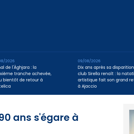
08/2026
09/08/2026
l de l'Àghjara : la
Dix ans après sa disparition,
xième tranche achevée,
club Sirella renaît : la natat
au bientôt de retour à
artistique fait son grand re
telica
à Ajaccio
90 ans s'égare à