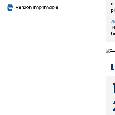
Bi
i
Version imprimable
p
31
T
t
L