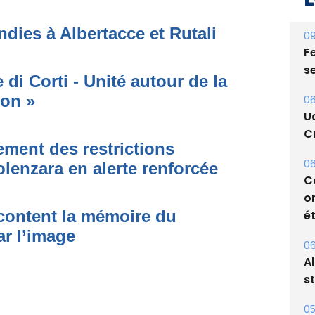
dies à Albertacce et Rutali
09
Fe
s
di Corti - Unité autour de la
ion »
06
U
Cr
ment des restrictions
06
olenzara en alerte renforcée
C
o
acontent la mémoire du
ét
ar l’image
06
A
s
05