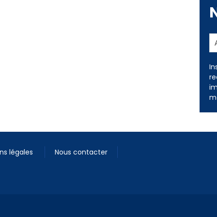
In
re
im
me
ns légales
Nous contacter