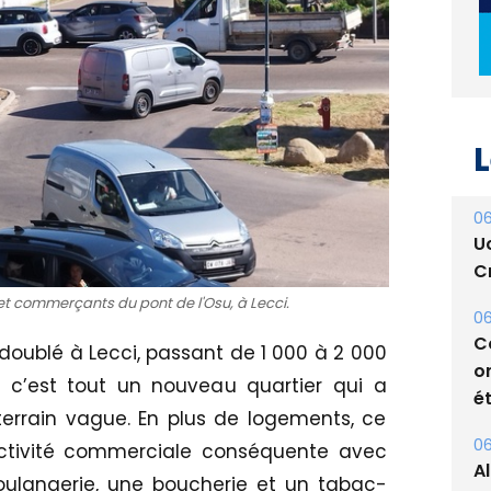
L
06
U
Cr
06
C
 et commerçants du pont de l'Osu, à Lecci.
o
ét
 doublé à Lecci, passant de 1 000 à 2 000
u, c’est tout un nouveau quartier qui a
06
A
terrain vague. En plus de logements, ce
s
activité commerciale conséquente avec
ulangerie, une boucherie et un tabac-
05