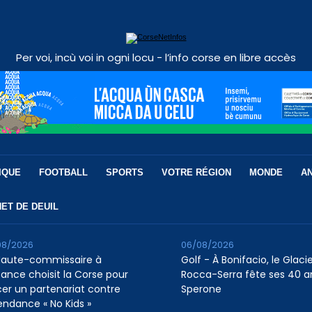
Per voi, incù voi in ogni locu - l’info corse en libre accès
IQUE
FOOTBALL
SPORTS
VOTRE RÉGION
MONDE
A
ET DE DEUIL
08/2026
06/08/2026
Haute-commissaire à
Golf - À Bonifacio, le Glaci
nfance choisit la Corse pour
Rocca-Serra fête ses 40 a
cer un partenariat contre
Sperone
tendance « No Kids »