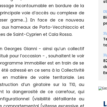
Bi
passage incontournable en bordure de la
p
a principale voie d’accès au complexe de
, laser game…). En face de ce nouveau
31
T
e aux hameaux de Porto-Vecchiaccio et
t
ges de Saint-Cyprien et Cala Rossa.
31
n Georges Gianni - ainsi qu’un collectif
8
d
ué pour l’occasion - , souhaitent le voir
E
programme immobilier est en train de se
a été adressé en ce sens à la Collectivité
n matière de voirie territoriale. Les
struction d’un giratoire sur la T10, au
L
nt la dangerosité de ce carrefour, qui
igurationnel (visibilité défaillante au
ue comportemental (vitesse excessive et