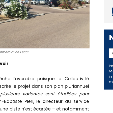
mmercial de Lecci.
In
re
voir
im
me
ho favorable puisque la Collectivité
nscrire le projet dans son plan pluriannuel
plusieurs variantes sont étudiées pour
Baptiste Pieri, le directeur du service
aucune piste n’est écartée – et notamment