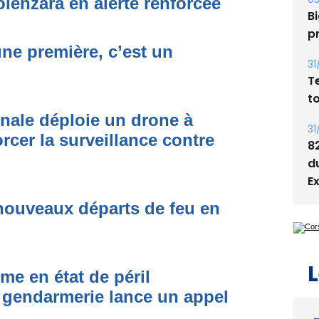
olenzara en alerte renforcée
05
Bi
p
une première, c’est un
31
T
t
onale déploie un drone à
31
rcer la surveillance contre
8
d
E
nouveaux départs de feu en
L
me en état de péril
 gendarmerie lance un appel