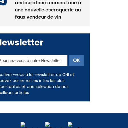
restaurateurs corses face à
une nouvelle escroquerie au
faux vendeur de vin
Newsletter
scrivez-vous à la newsletter de CNI et
cevez par email les infos les plus
portantes et une sélection de nos
illeurs articles