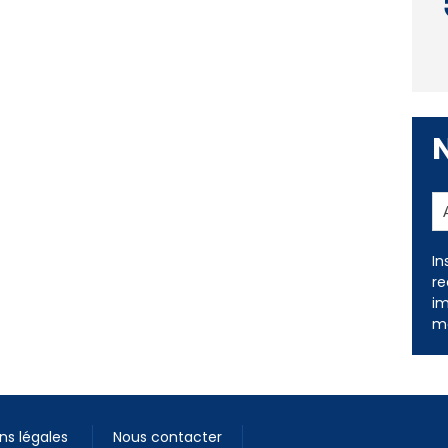
In
re
im
me
ns légales
Nous contacter