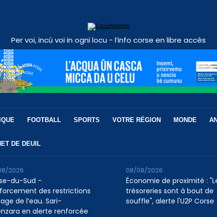
Per voi, incù voi in ogni locu - l’info corse en libre accès
IQUE
FOOTBALL
SPORTS
VOTRE RÉGION
MONDE
A
ET DE DEUIL
08/2026
08/08/2026
se-du-Sud -
Économie de proximité : "L
forcement des restrictions
trésoreries sont à bout de
age de l’eau. Sari-
souffle", alerte l'U2P Corse
enzara en alerte renforcée