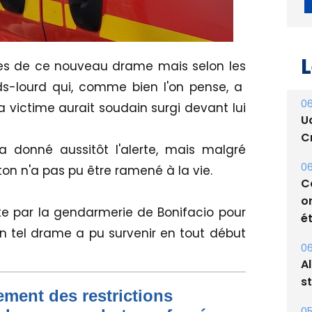
L
tes de ce nouveau drame mais selon les
ds-lourd qui, comme bien l'on pense, a
06
la victime aurait soudain surgi devant lui
U
Cr
 donné aussitôt l'alerte, mais malgré
éton n'a pas pu être ramené à la vie.
06
C
o
te par la gendarmerie de Bonifacio pour
ét
tel drame a pu survenir en tout début
06
A
s
ment des restrictions