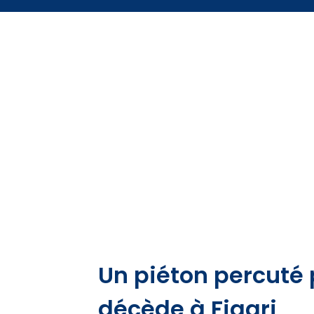
Un piéton percuté 
décède à Figari