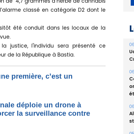
sion de 4,7 grammes d’herbe de cannabis
t d’alarme classé en catégorie D2 dont le
L
tôt été conduit dans les locaux de la
vue.
 justice, l'individu sera présenté ce
06
U
r de la République à Bastia.
Cr
06
une première, c’est un
C
o
ét
onale déploie un drone à
06
rcer la surveillance contre
A
s