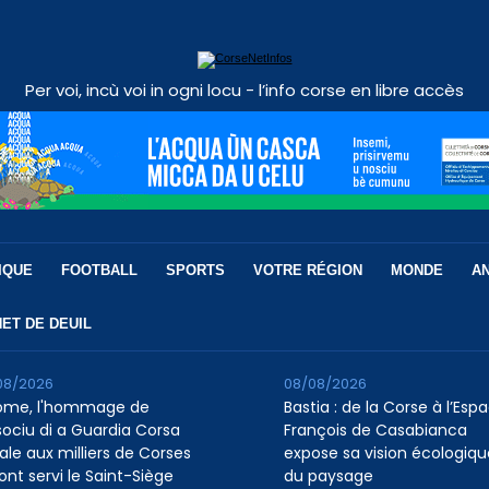
Per voi, incù voi in ogni locu - l’info corse en libre accès
IQUE
FOOTBALL
SPORTS
VOTRE RÉGION
MONDE
A
ET DE DEUIL
08/2026
08/08/2026
ome, l'hommage de
Bastia : de la Corse à l’Esp
ssociu di a Guardia Corsa
François de Casabianca
ale aux milliers de Corses
expose sa vision écologiqu
ont servi le Saint-Siège
du paysage