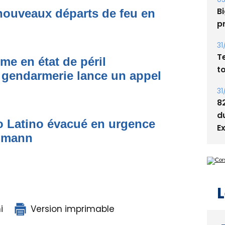
05
nouveaux départs de feu en
Bi
p
31
T
me en état de péril
t
 gendarmerie lance un appel
31
8
d
to Latino évacué en urgence
E
simann
L
i
Version imprimable