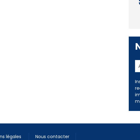
In
re
im
me
ns légales
Nous contacter