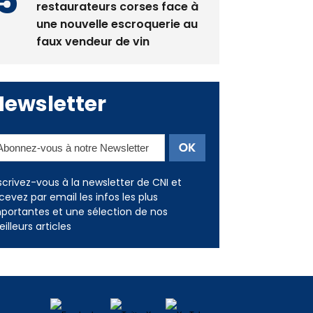
restaurateurs corses face à
une nouvelle escroquerie au
faux vendeur de vin
Newsletter
scrivez-vous à la newsletter de CNI et
cevez par email les infos les plus
portantes et une sélection de nos
illeurs articles