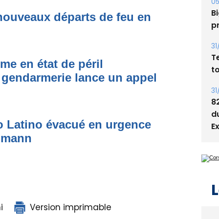
05
Bi
nouveaux départs de feu en
p
31
T
me en état de péril
t
 gendarmerie lance un appel
31
8
d
to Latino évacué en urgence
E
simann
L
i
Version imprimable