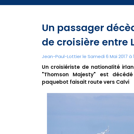
Un passager décèd
de croisière entre 
Jean-Paul-Lottier le Samedi 6 Mai 2017 à 
Un croisiériste de nationalité irl
"Thomson Majesty" est décédé 
paquebot faisait route vers Calvi