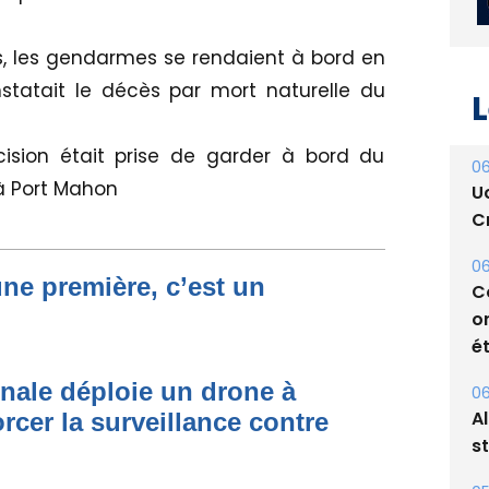
tés, les gendarmes se rendaient à bord en
tatait le décès par mort naturelle du
L
cision était prise de garder à bord du
06
'à Port Mahon
U
Cr
06
une première, c’est un
C
o
ét
onale déploie un drone à
06
A
rcer la surveillance contre
s