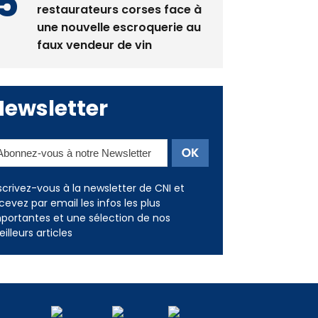
restaurateurs corses face à
une nouvelle escroquerie au
faux vendeur de vin
Newsletter
scrivez-vous à la newsletter de CNI et
cevez par email les infos les plus
portantes et une sélection de nos
illeurs articles