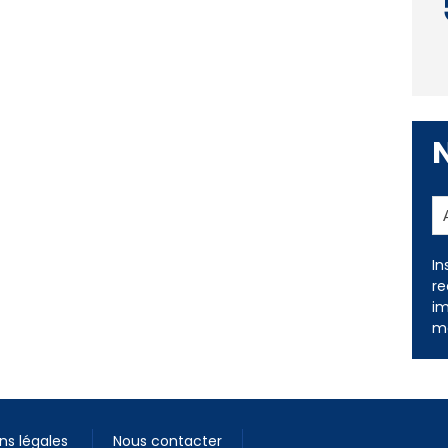
In
re
im
me
ns légales
Nous contacter