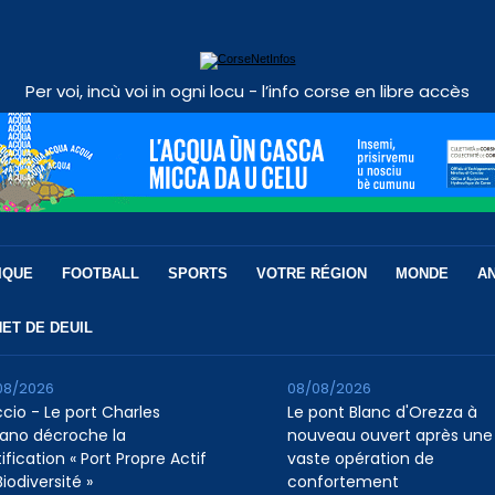
Per voi, incù voi in ogni locu - l’info corse en libre accès
IQUE
FOOTBALL
SPORTS
VOTRE RÉGION
MONDE
A
ET DE DEUIL
08/2026
08/08/2026
ccio - Le port Charles
Le pont Blanc d'Orezza à
ano décroche la
nouveau ouvert après une
ification « Port Propre Actif
vaste opération de
iodiversité »
confortement